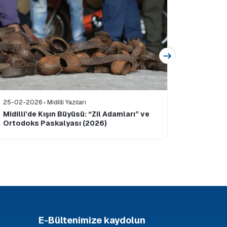
25-02-2026
Midilli Yazıları
30-11-20
Midilli’de Kışın Büyüsü: “Zil Adamları” ve
Midilli’
Ortodoks Paskalyası (2026)
Buluşma
E-Bültenimize kaydolun