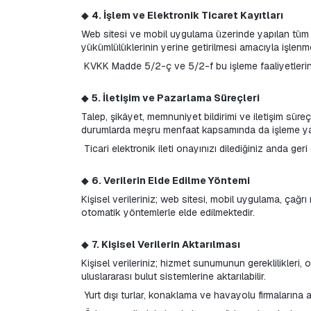
◆ 
4. İşlem ve Elektronik Ticaret Kayıtları
Web sitesi ve mobil uygulama üzerinde yapılan tüm işl
yükümlülüklerinin yerine getirilmesi amacıyla işlenm
 KVKK Madde 5/2-ç ve 5/2-f bu işleme faaliyetlerin
◆ 
5. İletişim ve Pazarlama Süreçleri
Talep, şikâyet, memnuniyet bildirimi ve iletişim süreçl
durumlarda meşru menfaat kapsamında da işleme yapı
 Ticari elektronik ileti onayınızı dilediğiniz anda ge
◆ 
6. Verilerin Elde Edilme Yöntemi
Kişisel verileriniz; web sitesi, mobil uygulama, çağr
otomatik yöntemlerle elde edilmektedir.
◆ 
7. Kişisel Verilerin Aktarılması
Kişisel verileriniz; hizmet sunumunun gereklilikleri,
uluslararası bulut sistemlerine aktarılabilir.
 Yurt dışı turlar, konaklama ve havayolu firmalarına 