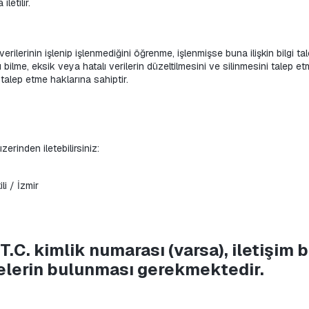
letilir.
verilerinin işlenip işlenmediğini öğrenme, işlenmişse buna ilişkin bilgi ta
arı bilme, eksik veya hatalı verilerin düzeltilmesini ve silinmesini talep
 talep etme haklarına sahiptir.
erinden iletebilirsiniz:
i / İzmir
C. kimlik numarası (varsa), iletişim bil
lgelerin bulunması gerekmektedir.