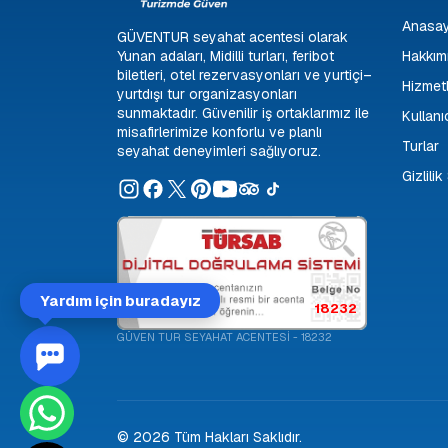
Anasa
GÜVENTUR seyahat acentesi olarak
Yunan adaları, Midilli turları, feribot
Hakkım
biletleri, otel rezervasyonları ve yurtiçi–
Hizmetl
yurtdışı tur organizasyonları
sunmaktadır. Güvenilir iş ortaklarımız ile
Kullanı
misafirlerimize konforlu ve planlı
Turlar
seyahat deneyimleri sağlıyoruz.
Gizlili
Yardım için buradayız
18232
GÜVEN TUR SEYAHAT ACENTESİ - 18232
© 2026 Tüm Hakları Saklıdır.