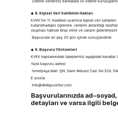
 Ödeme verileriniz bankalara ve ödeme kuruluşlarına i
◆ 
8. Kişisel Veri Sahibinin Hakları
KVKK'nın 11. maddesi uyarınca kişisel veri sahipleri; 
kullanılmadığını öğrenme, verilerin aktarıldığı tarafl
oluşması hâlinde itiraz etme ve zararın giderilmesini
 Başvurular en geç 30 gün içinde sonuçlandırılır.
◆ 
9. Başvuru Yöntemleri
KVKK kapsamındaki taleplerinizi aşağıdaki kanallar üz
Yazılı başvuru adresi:
 İsmetpaşa Mah. Şht. Sami Akbulut Cad. No:32A, Dikil
E-posta:
 info@dikiliguventur.com
Başvurularınızda ad–soyad, T.
detayları ve varsa ilgili be