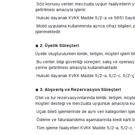
 Söz konusu veriler; mevzuata uygun faaliyetlerin yürütülmesi, bilgi güvenliğinin sağlanması, ziyaretçi kayıtlarının oluşturulması, saklama ve arşiv yükümlülüklerinin yerine 
getirilmesi amacıyla işlenir.
 Hukuki dayanak KVKK Madde 5/2-a ve 5651 Sayılı
 Mobil uygulama kullanımında ayrıca cihaz bilgileri, performans verileri ve hata kayıtları da işlenir. Bu veriler KVKK Madde 5/2-f kapsamında meşru menfaat gerekçesiyle 
işlenmektedir.
◆ 
2. Üyelik Süreçleri
Üyelik oluşturulurken kimlik, iletişim, müşteri işlem bil
 Bu veriler; bilgi güvenliği süreçleri, satış ve operasyon hizmetlerinin yürütülmesi, müşteri ilişkileri ve talep–şikâyet yönetimi, sözleşme süreçleri ve yasal yükümlülüklerin 
yerine getirilmesi amacıyla kullanılmaktadır.
 Hukuki dayanak KVKK Madde 5/2-a, 5/2-c, 5/2-ç v
◆ 
3. Alışveriş ve Rezervasyon Süreçleri
Otel ve tur rezervasyonlarında kimlik, iletişim, müşteri
müşteri desteği ve mevzuata uygunluk amacıyla kulla
 Uçak bileti işlemlerinde de aynı veri kategorileri işl
 Ödeme ve faturalandırma aşamalarında kredi kartı bil
 Tüm işleme faaliyetleri KVKK Madde 5/2-a, 5/2-c, 