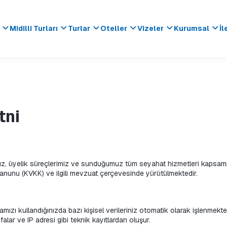
Midilli Turları
Turlar
Oteller
Vizeler
Kurumsal
İl
tni
, üyelik süreçlerimiz ve sunduğumuz tüm seyahat hizmetleri kapsamında i
 Kanunu (KVKK) ve ilgili mevzuat çerçevesinde yürütülmektedir.
ı kullandığınızda bazı kişisel verileriniz otomatik olarak işlenmektedir. 
falar ve IP adresi gibi teknik kayıtlardan oluşur.