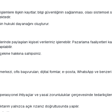
emlere ilişkin kayıtlar; bilgi güvenliğinin sağlanması, olası sistemsel 
ektedir.
in hukuki dayanağını oluşturur.
erinde paylaşılan kişisel verileriniz işlenebilir. Pazarlama faaliyetleri 
labilir.
ri çekme hakkına sahipsiniz.
ı merkezi, ofis başvuruları, dijital formlar, e-posta, WhatsApp ve benzer
 operasyonel ihtiyaçlar ve yasal zorunluluklar çerçevesinde tedarikçilere
aktarım yalnızca açık rızanız doğrultusunda yapılır.