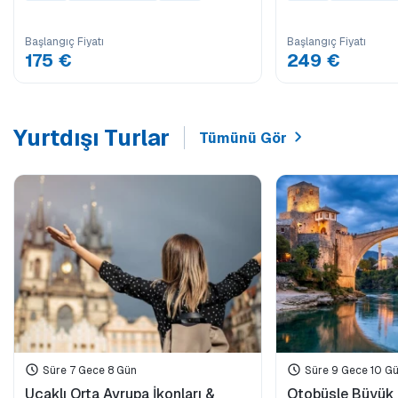
Başlangıç Fiyatı
Başlangıç Fiyatı
175 €
249 €
Yurtdışı Turlar
Tümünü Gör
Süre 7 Gece 8 Gün
Süre 9 Gece 10 G
Uçaklı Orta Avrupa İkonları &
Otobüsle Büyük 