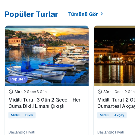
Popüler Turlar
Tümünü Gör
Popüler
Süre 2 Gece 3 Gün
Süre 1 Gece 2 Gün
Midilli Turu | 3 Gün 2 Gece – Her
Midilli Turu | 2 
Cuma Dikili Limanı Çıkışlı
Cumartesi Akçay 
Midilli
Dikili
Midilli
Akçay
Başlangıç Fiyatı
Başlangıç Fiyatı