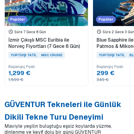
Popüler
Popüler
Süre 7 Gece 8 Gün
Süre 2 Gece 3 Gü
İzmir Çıkışlı MSC Euribia ile
Blue Sapphire il
Norveç Fiyortları (7 Gece 8 Gün)
Patmos & Mikono
YURTDIŞI TATİL
MSC CRUISE
YURTDIŞI TATİL
BL
Başlangıç Fiyatı
Başlangıç Fiyatı
1,299 €
299 €
1,599 €
349 €
GÜVENTUR Tekneleri ile Günlük
Dikili Tekne Turu Deneyimi
Maviyle yeşilin buluştuğu eşsiz koylarda yüzme,
dinlenme ve keyif dolu bir günü GÜVENTUR