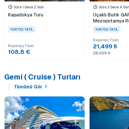
Süre 1 Gece 2 Gün
Süre 3 Gece 4 Gü
Kapadokya Turu
Uçaklı Butik GAP
Mezopotamya Rüy
Gece)
YURTİÇİ TATİL
YURTİÇİ TATİL
Başlangıç Fiyatı
21,499 ₺
Başlangıç Fiyatı
108.8 €
26,299 ₺
Gemi ( Cruise ) Turları
Tümünü Gör