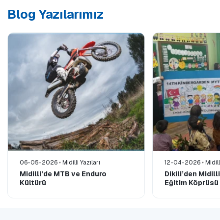
Blog Yazılarımız
06-05-2026
Midilli Yazıları
12-04-2026
Midill
Midilli’de MTB ve Enduro
Dikili’den Midil
Kültürü
Eğitim Köprüsü