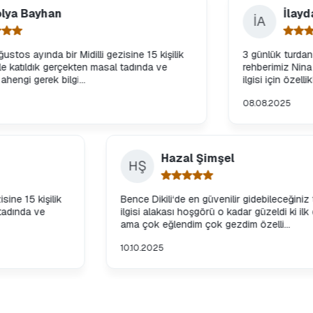
n
İlayda Altıntaş
İA
bir Midilli gezisine 15 kişilik
3 günlük turdan gayet memn
erçekten masal tadında ve
rehberimiz Nina hanım muht
bilgi...
ilgisi için özellikle teşekkür
08.08.2025
Hazal Şimşel
HŞ
 Midilli gezisine 15 kişilik
Bence Dikili‘de en güvenilir gi
çekten masal tadında ve
ilgisi alakası hoşgörü o kadar 
gi...
ama çok eğlendim çok gezdim ö
10.10.2025