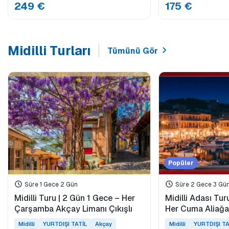
249 €
175 €
Midilli Turları
Tümünü Gör
Popüler
Süre 1 Gece 2 Gün
Süre 2 Gece 3 Gü
Midilli Turu | 2 Gün 1 Gece – Her
Midilli Adası Tur
Çarşamba Akçay Limanı Çıkışlı
Her Cuma 
Midilli
YURTDIŞI TATİL
Akçay
Midilli
YURTDIŞI TA