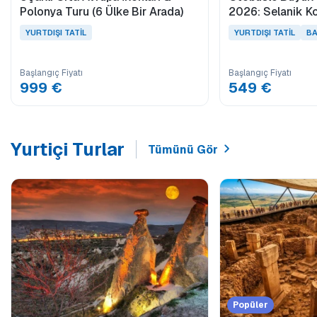
Polonya Turu (6 Ülke Bir Arada)
2026: Selanik Ko
Kosovalı
YURTDIŞI TATİL
YURTDIŞI TATİL
BA
Başlangıç Fiyatı
Başlangıç Fiyatı
999 €
549 €
Yurtiçi Turlar
Tümünü Gör
Popüler