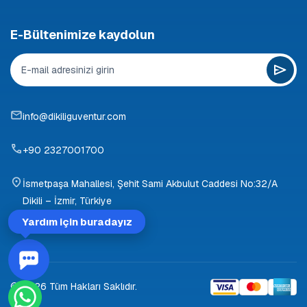
E-Bültenimize kaydolun
info@dikiliguventur.com
+90 2327001700
İsmetpaşa Mahallesi, Şehit Sami Akbulut Caddesi No:32/A
Dikili – İzmir, Türkiye
Yardım için buradayız
© 2026 Tüm Hakları Saklıdır.