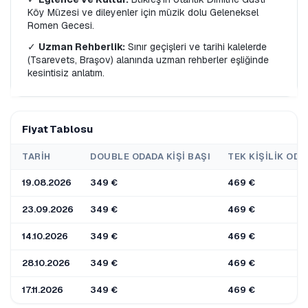
Köy Müzesi ve dileyenler için müzik dolu Geleneksel 
Romen Gecesi.
✓ 
Uzman Rehberlik:
 Sınır geçişleri ve tarihi kalelerde 
(Tsarevets, Braşov) alanında uzman rehberler eşliğinde 
kesintisiz anlatım.
Fiyat Tablosu
TARIH
DOUBLE ODADA KIŞI BAŞI
TEK KIŞILIK ODA
19.08.2026
349 €
469 €
23.09.2026
349 €
469 €
14.10.2026
349 €
469 €
28.10.2026
349 €
469 €
17.11.2026
349 €
469 €