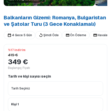
Balkanların Gizemi: Romanya, Bulgaristan
ve Şatolar Turu (3 Gece Konaklamalı)
4 Gece 5 Gün
Şimdi Öde
Ön Ödeme
Havale /
%17 indirim
419 €
349 €
Başlangıç Fiyatı
Tarih ve kişi sayısı seçin
Kişi 1