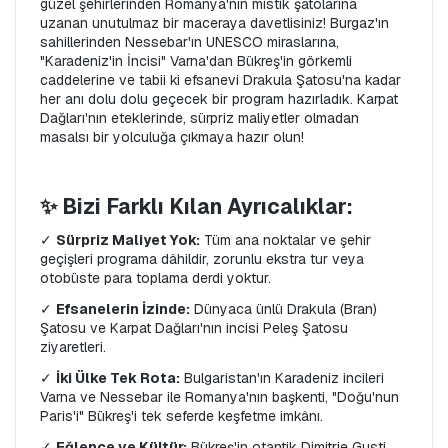
güzel şehirlerinden Romanya'nın mistik şatolarına 
uzanan unutulmaz bir maceraya davetlisiniz! Burgaz'ın 
sahillerinden Nessebar'ın UNESCO miraslarına, 
"Karadeniz'in İncisi" Varna'dan Bükreş'in görkemli 
caddelerine ve tabii ki efsanevi Drakula Şatosu'na kadar 
her anı dolu dolu geçecek bir program hazırladık. Karpat 
Dağları'nın eteklerinde, sürpriz maliyetler olmadan 
masalsı bir yolculuğa çıkmaya hazır olun!
✨ Bizi Farklı Kılan Ayrıcalıklar:
✓ 
Sürpriz Maliyet Yok:
 Tüm ana noktalar ve şehir 
geçişleri programa dâhildir, zorunlu ekstra tur veya 
otobüste para toplama derdi yoktur.
✓ 
Efsanelerin İzinde:
 Dünyaca ünlü Drakula (Bran) 
Şatosu ve Karpat Dağları'nın incisi Peleş Şatosu 
ziyaretleri.
✓ 
İki Ülke Tek Rota:
 Bulgaristan'ın Karadeniz incileri 
Varna ve Nessebar ile Romanya'nın başkenti, "Doğu'nun 
Paris'i" Bükreş'i tek seferde keşfetme imkânı.
✓ 
Eğlence ve Kültür:
 Bükreş'in otantik Dimitrie Gusti 