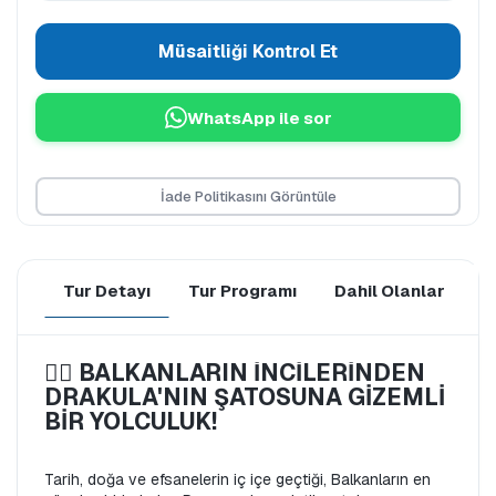
Müsaitliği Kontrol Et
WhatsApp ile sor
İade Politikasını Görüntüle
Tur Detayı
Tur Programı
Dahil Olanlar
D
🧛‍♂️ BALKANLARIN İNCİLERİNDEN 
DRAKULA'NIN ŞATOSUNA GİZEMLİ 
BİR YOLCULUK!
Tarih, doğa ve efsanelerin iç içe geçtiği, Balkanların en 