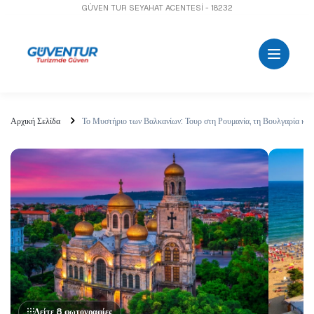
GÜVEN TUR SEYAHAT ACENTESİ - 18232
Αρχική Σελίδα
Το Μυστήριο των Βαλκανίων: Τουρ στη Ρουμανία, τη Βουλγαρία και 
Δείτε 8 φωτογραφίες