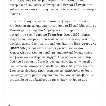
επιστροφής στη Βουλγαρία. Αφού ολοκληρώσουμε τις 
συνοριακές διαδικασίες, φτάνουμε στη 
Βελίκο Τάρνοβο
, την 
παλιά πρωτεύουσα χτισμένη στις πλαγιές γύρω από τον ποταμό 
Γιάντρα.
Στην περιήγησή μας, όπου θα ανακαλύψουμε την ιστορική 
ατμόσφαιρα της πόλης, επισκεπτόμαστε το Εθνικό Μουσείο, το 
Μοναστήρι των Σαράντα Μαρτύρων και το τεράστιο 
συγκρότημα του 
Φρουρίου Τσαρέβετς
 ύψους 206 μέτρων 
(συμπεριλαμβανομένου του κάστρου και των εκκλησιών). Στη 
συνέχεια περπατάμε στα ιστορικά σοκάκια της 
Samovodska 
Charshia
 (αγορά), όπου παλιά οι χωρικοί πουλούσαν 
χειροτεχνίες και φυσικά προϊόντα, και απολαμβάνουμε χρόνο 
για ψώνια και ελεύθερη περιήγηση. Συγκεντρωνόμαστε στην 
ώρα που θα ορίσει ο ξεναγός μας και περνούμε στην πατρίδα 
μας μέσω του συνοριακού σταθμού Kapıkule, φτάνοντας στη 
Σμύρνη τις βραδινές ώρες, μετά από τις κατάλληλες στάσεις. 
Σας αποχαιρετούμε στα σημεία από όπου σας παραλάβαμε, με 
την ελπίδα να σας ξαναδούμε στην επόμενη εκδρομή μας.