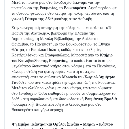
Μετά το πρωινό μας στο ξενοδοχείο ξεκινάμε για την 
πρωτεύουσα της Ρουμανίας, το 
Βουκουρέστι
. Αφού περάσουμε 
τα σύνορα, φτάνουμε στο κέντρο της πόλης περνώντας από τη 
γνωστή Γέφυρα της Αδελφοσύνης στον Δούναβη.
Στην πανοραμική περιήγηση της πόλης, που αποκαλείται «Το 
Παρίσι της Ανατολής», βλέπουμε την Πλατεία της 
Δημοκρατίας, τη Μεγάλη Βιβλιοθήκη, την Αψίδα του 
Θριάμβου, το Πανεπιστήμιο του Βουκουρεστίου, το Εθνικό 
Θέατρο, το Βασιλικό Παλάτι, καθώς και τις εκκλησίες 
Κρετζουλέσκου και Σταυροπόλεως. Μπροστά από το 
Κτήριο 
του Κοινοβουλίου της Ρουμανίας
, το οποίο είναι το δεύτερο 
μεγαλύτερο διοικητικό κτήριο στον κόσμο μετά το Πεντάγωνο, 
κάνουμε στάση για φωτογραφίες και στη συνέχεια 
επισκεπτόμαστε το αυθεντικό 
Μουσείο του Χωριού Δημήτριε 
Γκούστι
, που αντικατοπτρίζει την αγροτική ζωή της Ρουμανίας. 
Μετά τον ελεύθερο χρόνο μας στο κέντρο, τακτοποιούμαστε 
στο ξενοδοχείο. Όσοι επιθυμούν μπορούν να συμμετάσχουν το 
βράδυ στη παραδοσιακή και διασκεδαστική 
Ρουμάνικη Βραδιά
(προαιρετική). Διανυκτέρευση στο ξενοδοχείο μας στο 
Βουκουρέστι και γύρω περιοχή.
4η Ημέρα: Κάστρα και Θρύλοι (Σινάια - Μπραν - Κάστρο 