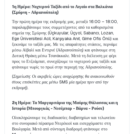
1η Ημέρα: Νυχτερινό Ταξίδι από το Αιγαίο στα Βαλκάνια 
(Σμύρνη - Αδριανούπολη)
Την πρώτη ημέρα της εκδρομής μας, μεταξύ 16:00 – 18:00, 
παραλαμβάνουμε τους συμμετέχοντες από τα καθορισμένα 
σημεία της Σμύρνης (Üçkuyular, Üçyol, Sabancı, Lozan, 
Ege Üniversitesi Acil, Karşıyaka Anıt, Girne Ofis Önü) και 
ξεκινάμε το ταξίδι μας. Με τις απαραίτητες στάσεις, περνάμε 
μέσω Αϊβαλί και Εντιρνέ (Αδριανούπολη) και φτάνουμε στη 
Δυτική Θράκη μέσω Τσανάκκαλε. Μετά τη διέλευση με φέρι 
προς το Ετζεάμπατ, συνεχίζουμε το νυχτερινό μας ταξίδι και 
φτάνουμε νωρίς το πρωί στην περιοχή της Αδριανούπολης.
(Σημείωση: Οι ακριβείς ώρες αναχώρησης θα ανακοινωθούν 
στους επισκέπτες μας μέσω SMS μία ημέρα πριν από την 
εκδρομή).
2η Ημέρα: Τα Μαργαριτάρια της Μαύρης Θάλασσας και η 
Ιστορία (Μπουργκάς - Νεσέμπαρ - Βάρνα - Ρούσε)
Ολοκληρώνουμε τις διαδικασίες διαβατηρίων και τελωνείου 
στο συνοριακό πέρασμα Ντερέκιοϊ και εισερχόμαστε στη 
Βουλγαρία. Μετά από σύντομη διαδρομή φτάνουμε στο 