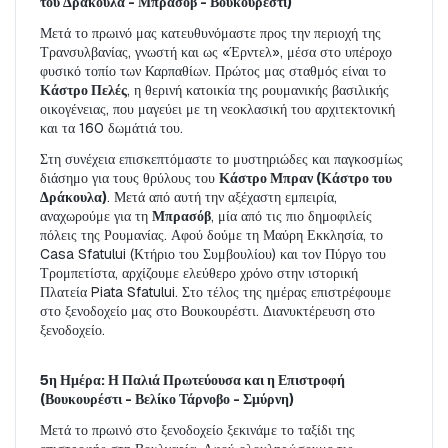
του Δράκουλα - Μπρασόβ - Βουκουρέστι)
Μετά το πρωινό μας κατευθυνόμαστε προς την περιοχή της 
Τρανσυλβανίας, γνωστή και ως «Έρντελ», μέσα στο υπέροχο 
φυσικό τοπίο των Καρπαθίων. Πρώτος μας σταθμός είναι το 
Κάστρο Πελές
, η θερινή κατοικία της ρουμανικής βασιλικής 
οικογένειας, που μαγεύει με τη νεοκλασική του αρχιτεκτονική 
και τα 160 δωμάτιά του.
Στη συνέχεια επισκεπτόμαστε το μυστηριώδες και παγκοσμίως 
διάσημο για τους θρύλους του 
Κάστρο Μπραν (Κάστρο του 
Δράκουλα)
. Μετά από αυτή την αξέχαστη εμπειρία, 
αναχωρούμε για τη 
Μπρασόβ
, μία από τις πιο δημοφιλείς 
πόλεις της Ρουμανίας. Αφού δούμε τη Μαύρη Εκκλησία, το 
Casa Sfatului (Κτήριο του Συμβουλίου) και τον Πύργο του 
Τρομπετίστα, αρχίζουμε ελεύθερο χρόνο στην ιστορική 
Πλατεία Piata Sfatului. Στο τέλος της ημέρας επιστρέφουμε 
στο ξενοδοχείο μας στο Βουκουρέστι. Διανυκτέρευση στο 
ξενοδοχείο.
5η Ημέρα: Η Παλιά Πρωτεύουσα και η Επιστροφή 
(Βουκουρέστι - Βελίκο Τάρνοβο - Σμύρνη)
Μετά το πρωινό στο ξενοδοχείο ξεκινάμε το ταξίδι της 