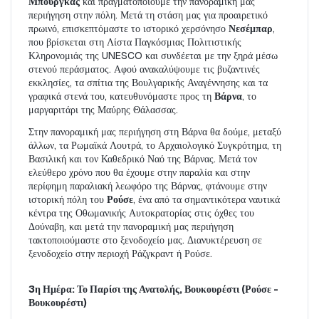
Μπουργκάς
 και πραγματοποιούμε την πανοραμική μας 
περιήγηση στην πόλη. Μετά τη στάση μας για προαιρετικό 
πρωινό, επισκεπτόμαστε το ιστορικό χερσόνησο 
Νεσέμπαρ
, 
που βρίσκεται στη Λίστα Παγκόσμιας Πολιτιστικής 
Κληρονομιάς της UNESCO και συνδέεται με την ξηρά μέσω 
στενού περάσματος. Αφού ανακαλύψουμε τις βυζαντινές 
εκκλησίες, τα σπίτια της Βουλγαρικής Αναγέννησης και τα 
γραφικά στενά του, κατευθυνόμαστε προς τη 
Βάρνα
, το 
μαργαριτάρι της Μαύρης Θάλασσας.
Στην πανοραμική μας περιήγηση στη Βάρνα θα δούμε, μεταξύ 
άλλων, τα Ρωμαϊκά Λουτρά, το Αρχαιολογικό Συγκρότημα, τη 
Βασιλική και τον Καθεδρικό Ναό της Βάρνας. Μετά τον 
ελεύθερο χρόνο που θα έχουμε στην παραλία και στην 
περίφημη παραλιακή λεωφόρο της Βάρνας, φτάνουμε στην 
ιστορική πόλη του 
Ρούσε
, ένα από τα σημαντικότερα ναυτικά 
κέντρα της Οθωμανικής Αυτοκρατορίας στις όχθες του 
Δούναβη, και μετά την πανοραμική μας περιήγηση 
τακτοποιούμαστε στο ξενοδοχείο μας. Διανυκτέρευση σε 
ξενοδοχείο στην περιοχή Ράζγκραντ ή Ρούσε.
3η Ημέρα: Το Παρίσι της Ανατολής, Βουκουρέστι (Ρούσε - 
Βουκουρέστι)