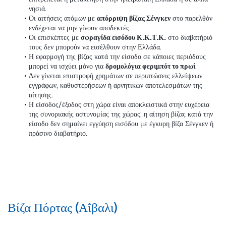
νησιά.
Οι αιτήσεις ατόμων με 
απόρριψη βίζας Σένγκεν
 στο παρελθόν 
ενδέχεται να μην γίνουν αποδεκτές.
Οι επισκέπτες με 
σφραγίδα εισόδου Κ.Κ.Τ.Κ.
 στο διαβατήριό 
τους δεν μπορούν να εισέλθουν στην Ελλάδα.
Η εφαρμογή της βίζας κατά την είσοδο σε κάποιες περιόδους 
μπορεί να ισχύει μόνο για 
δρομολόγια φεριμπότ το πρωί
.
Δεν γίνεται επιστροφή χρημάτων σε περιπτώσεις ελλείψεων 
εγγράφων, καθυστερήσεων ή αρνητικών αποτελεσμάτων της 
αίτησης.
Η είσοδος/έξοδος στη χώρα είναι αποκλειστικά στην ευχέρεια 
της συνοριακής αστυνομίας της χώρας; η αίτηση βίζας κατά την 
είσοδο δεν σημαίνει εγγύηση εισόδου με έγκυρη βίζα Σένγκεν ή 
πράσινο διαβατήριο.
Βίζα Πόρτας (Αΐβαλι)