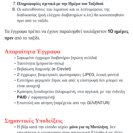
Πληροφορίες σχετικά με την Ημέρα του Ταξιδιού
Οι κατευθύνσεις του λιμανιού και οι λεπτομέρειες της 
διαδικασίας (ροή ελέγχου διαβατηρίων κ.λπ.) θα κοινοποιηθούν 
πριν από το ταξίδι.
Τα έγγραφα πρέπει να έχουν παραληφθεί τουλάχιστον 
10 ημέρες 
πριν
 από το ταξίδι.
Απαραίτητα Έγγραφα
Σαρωμένο έγχρωμο διαβατήριο (πρώτη σελίδα)
Ταυτότητα (μπροστά-πίσω)
Βεβαίωση διαμονής (e-Devlet)
2 έγχρωμες βιομετρικές φωτογραφίες (JPEG, λευκή φόντο)
Εισιτήριο φεριμπότ (προς και από; η επιστροφή δεν μπορεί να 
είναι ανοιχτή)
Κράτηση ξενοδοχείου (πληρωμένη, στα αγγλικά, με την ένδειξη 
PAID
 / σφραγισμένη)
Επιστολή και αίτηση (παρέχεται από την GÜVENTUR)
Σημαντικές Υποδείξεις
Η βίζα κατά την είσοδο ισχύει 
μόνο για τη Μυτιλήνη
; δεν 
επιτρέπεται η μετακίνηση στην ηπειρωτική Ελλάδα ή σε άλλα 