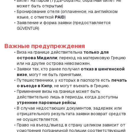
Билет на паром (туда-обратно; обратный билет не 
может быть открытым)
Бронирование отеля (оплаченное, на английском 
языке, с отметкой 
PAID
)
Заявление и форма заявки (предоставляется 
GÜVENTUR)
Важные предупреждения
Виза на границе действительна 
только для 
острова Мидилли
; переход на материковую Грецию 
или на другие острова невозможен.
Заявки тех, кто ранее получил 
отказ в шенгенской 
визе
, могут не быть принятыми.
Путешественники, у которых в паспорте есть 
печать 
о въезде в Кипр
, не могут въехать в Грецию.
Применение визы на границе может быть 
действительно лишь в периоды, когда доступны 
утренние паромные рейсы
.
В случае недостающих документов, задержек или 
отрицательного результата заявки возврат средств 
не осуществляется.
Право на въезд/выезд в страну целиком зависит от 
усмотрения пограничной полиции соответствующей 