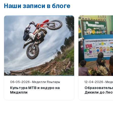
Наши записи в блоге
06-05-2026
Мидилли Язылары
12-04-2026
Миди
Культура MTB и эндуро на
Образователь
Мидилли
Дикили до Ле