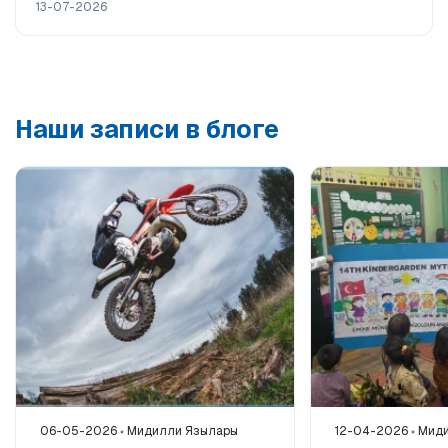
13-07-2026
Наши записи в блоге
06-05-2026
Мидилли Язылары
12-04-2026
Миди