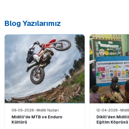
Blog Yazılarımız
06-05-2026
Midilli Yazıları
12-04-2026
Midill
Midilli’de MTB ve Enduro
Dikili’den Midil
Kültürü
Eğitim Köprüsü