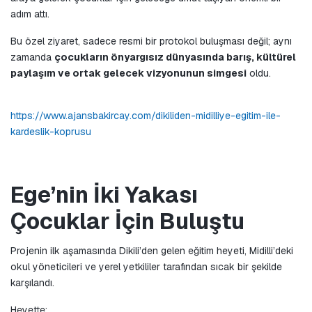
adım attı.
Bu özel ziyaret, sadece resmi bir protokol buluşması değil; aynı 
zamanda 
çocukların önyargısız dünyasında barış, kültürel 
paylaşım ve ortak gelecek vizyonunun simgesi
 oldu.
https://www.ajansbakircay.com/dikiliden-midilliye-egitim-ile-
kardeslik-koprusu
Ege’nin İki Yakası 
Çocuklar İçin Buluştu
Projenin ilk aşamasında Dikili’den gelen eğitim heyeti, Midilli’deki 
okul yöneticileri ve yerel yetkililer tarafından sıcak bir şekilde 
karşılandı.
Heyette;