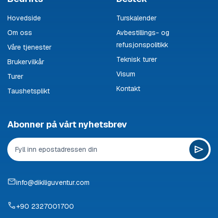
Hovedside
Turskalender
Om oss
Avbestillings- og
refusjonspolitikk
Våre tjenester
Teknisk turer
Brukervilkår
Visum
Turer
Kontakt
Taushetsplikt
Abonner på vårt nyhetsbrev
info@dikiliguventur.com
+90 2327001700