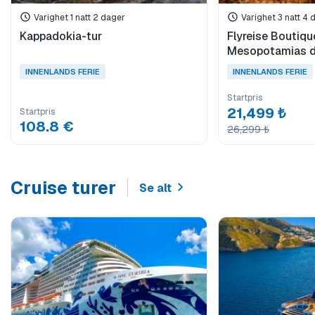
Varighet 1 natt 2 dager
Varighet 3 natt 4 
Kappadokia-tur
Flyreise Boutiqu
Mesopotamias dr
netter)
INNENLANDS FERIE
INNENLANDS FERIE
Startpris
21,499 ₺
Startpris
108.8 €
26,299 ₺
Cruise turer
Se alt