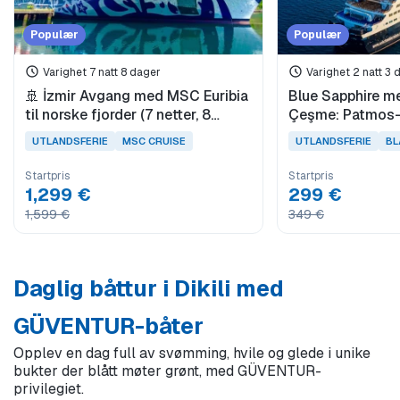
Populær
Populær
Varighet 7 natt 8 dager
Varighet 2 natt 3 
🚢 İzmir Avgang med MSC Euribia
Blue Sapphire me
til norske fjorder (7 netter, 8
Çeşme: Patmos-
dager)
(2 netter)
UTLANDSFERIE
MSC CRUISE
UTLANDSFERIE
BL
Startpris
Startpris
1,299 €
299 €
1,599 €
349 €
Daglig båttur i Dikili med
GÜVENTUR-båter
Opplev en dag full av svømming, hvile og glede i unike
bukter der blått møter grønt, med GÜVENTUR-
privilegiet.