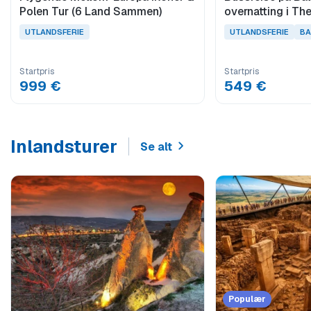
Polen Tur (6 Land Sammen)
overnatting i Th
Kosovo
UTLANDSFERIE
UTLANDSFERIE
BA
Startpris
Startpris
999 €
549 €
Inlandsturer
Se alt
Populær