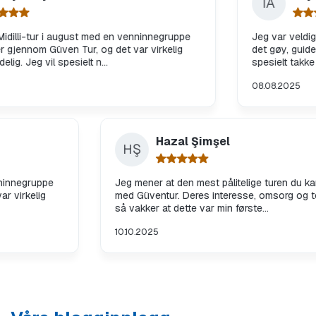
İA
ur i august med en venninnegruppe
Jeg var veldig fornøyd
Güven Tur, og det var virkelig
det gøy, guiden vår, fru 
l spesielt n...
spesielt takke fru Fatma
08.08.2025
Hazal Şimşel
HŞ
t med en venninnegruppe
Jeg mener at den mest pålitelige tur
 og det var virkelig
med Güventur. Deres interesse, o
n...
så vakker at dette var min første...
10.10.2025