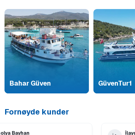
Bahar Güven
GüvenTur1
Fornøyde kunder
yhan
İlayda Altın