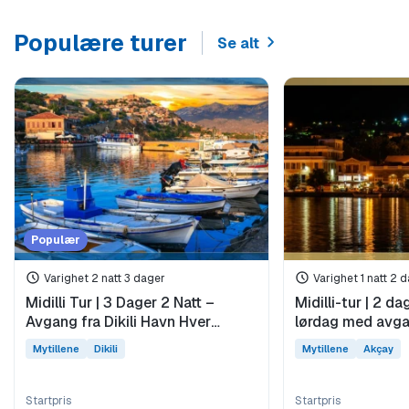
Populære turer
Se alt
Populær
Varighet 2 natt 3 dager
Varighet 1 natt 2 
Midilli Tur | 3 Dager 2 Natt –
Midilli-tur | 2 da
Avgang fra Dikili Havn Hver
lørdag med avgan
Fredag
Mytillene
Dikili
Mytillene
Akçay
Startpris
Startpris