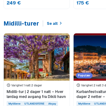
249 €
175 €
Midilli-turer
Se alt
Populær
Varighet 1 natt 2 dager
Varighet 2 natt 3 
Midilli-tur | 2 dager 1 natt – Hver
Kurbanfestvaltur t
lørdag med avgang fra Dikili havn
dager 2 netter – 
Mytillene
UTLANDSFERIE
Akçay
Mytillene
UTLANDS