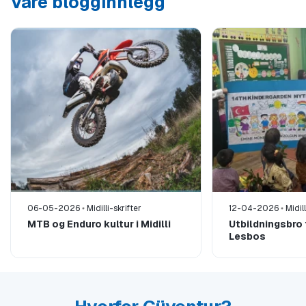
Våre blogginnlegg
06-05-2026
Midilli-skrifter
12-04-2026
Midill
MTB og Enduro kultur i Midilli
Utbildningsbro fr
Lesbos