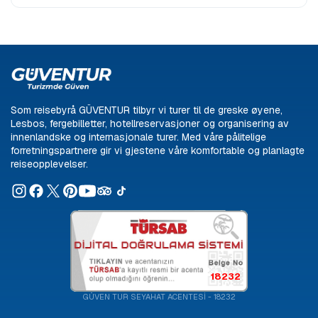
Som reisebyrå GÜVENTUR tilbyr vi turer til de greske øyene,
Lesbos, fergebilletter, hotellreservasjoner og organisering av
innenlandske og internasjonale turer. Med våre pålitelige
forretningspartnere gir vi gjestene våre komfortable og planlagte
reiseopplevelser.
18232
GÜVEN TUR SEYAHAT ACENTESİ - 18232