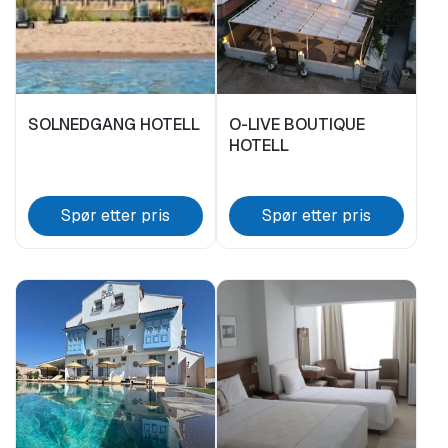
LEIEBIL
DAGSTUR
TEKNOLOGI TYPE
Færgebillett
SOLNEDGANG HOTELL
O-LIVE BOUTIQUE
Aliaga
HOTELL
Dikili
Ayvalık
INNENLANDS FERIE
Spør etter pris
Spør etter pris
UTLANDSFERIE