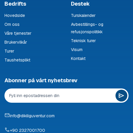
Bedrifts
Destek
Hovedside
Turskalender
Om oss
Avbestillings- og
refusjonspolitikk
Våre tjenester
Teknisk turer
Brukervilkår
Visum
Turer
Kontakt
Taushetsplikt
Abonner på vårt nyhetsbrev
info@dikiliguventur.com
+90 2327001700