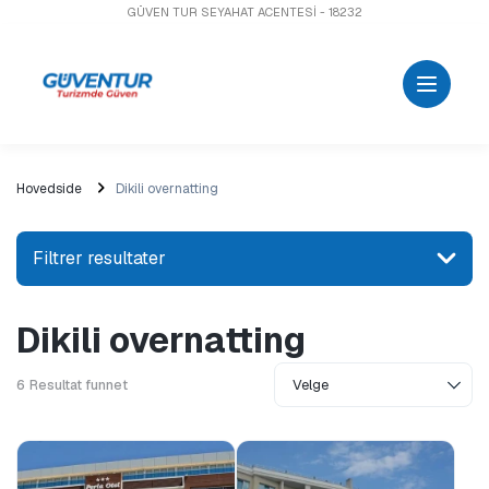
GÜVEN TUR SEYAHAT ACENTESİ - 18232
Hovedside
Dikili overnatting
Filtrer resultater
Dikili overnatting
Søk etter et sted eller en aktivitet
6
Resultat funnet
Utforske