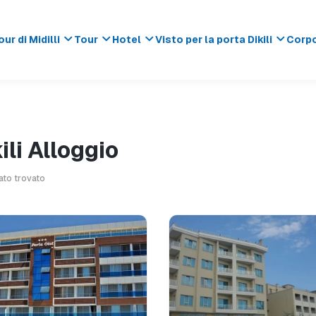
our di Midilli
Tour
Hotel
Visto per la porta Dikili
Corp
ili Alloggio
tato trovato