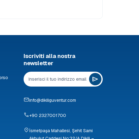
Iscriviti alla nostra
newsletter
orso
info@dikiliguventur.com
+90 2327001700
İsmetpaşa Mahallesi, Şehit Sami
Akbulut Caddesi No:32/A Dikili –