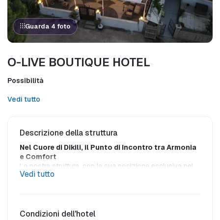
Guarda 4 foto
O-LIVE BOUTIQUE HOTEL
Possibilità
Vedi tutto
Descrizione della struttura
Nel Cuore di Dikili, il Punto di Incontro tra Armonia 
e Comfort
La nostra struttura, con la sua posizione esclusiva nel 
Vedi tutto
centro di Dikili, vi offre l'energia della città e la serenità 
dell'Egeo insieme. 
A soli 4 minuti a piedi dal mare
, il 
nostro hotel vi permette di accedere facilmente ai migliori 
ristoranti e caffè della zona non appena varcate la 
soglia.
Condizioni dell'hotel