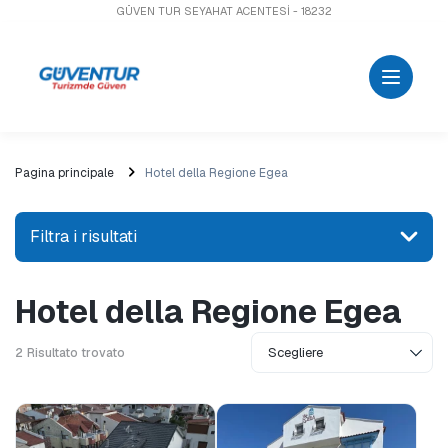
GÜVEN TUR SEYAHAT ACENTESİ - 18232
Pagina principale
Hotel della Regione Egea
Filtra i risultati
Hotel della Regione Egea
Cerca un luogo o un'attività
2
Risultato trovato
Esplorare