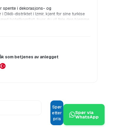
er spente i dekorasjons- og 
ikili-distriktet i Izmir, kjent for sine turkise 
 med hotellkomfort, hvor du vil føle deg hjemme. 
ner, et krystallblått hav, lange strender, og 
 storbyens stress for å slappe av og nyte 
sesongåpen utendørs svømmebasseng som ligger 
usj og hårføner. Alle rommene har balkonger 
r tilgjengelig døgnet rundt. Flyplasstransport 
nnes mange kafeer og restauranter i nærheten 
åk som betjenes av anlegget
Spør
Spør via
etter
WhatsApp
pris