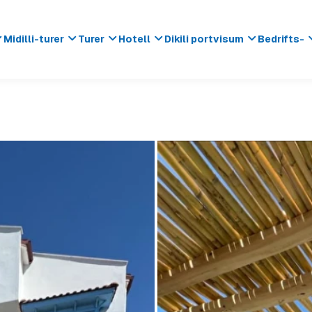
Midilli-turer
Turer
Hotell
Dikili portvisum
Bedrifts-