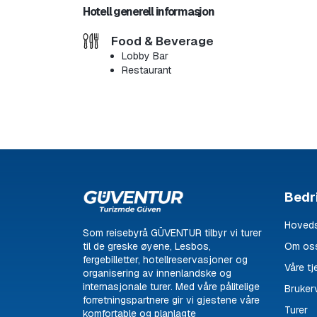
Hotell generell informasjon
Food & Beverage
Lobby Bar
Restaurant
Bedri
Hoveds
Som reisebyrå GÜVENTUR tilbyr vi turer
til de greske øyene, Lesbos,
Om os
fergebilletter, hotellreservasjoner og
Våre tj
organisering av innenlandske og
internasjonale turer. Med våre pålitelige
Brukerv
forretningspartnere gir vi gjestene våre
Turer
komfortable og planlagte