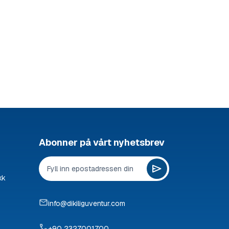
Abonner på vårt nyhetsbrev
kk
info@dikiliguventur.com
+90 2327001700