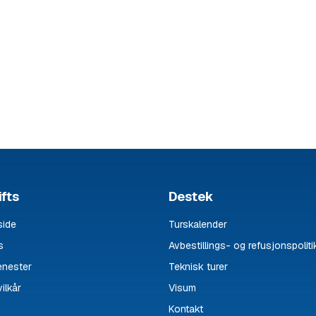
fts
Destek
ide
Turskalender
s
Avbestillings- og refusjonspoliti
enester
Teknisk turer
ilkår
Visum
Kontakt