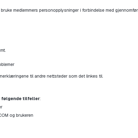
uke medlemmers personopplysninger i forbindelse med gjennomføring
mt.
roblemer
klæringene til andre nettsteder som det linkes til.
i følgende tilfeller
:
er
.COM og brukeren