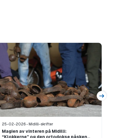
25-02-2026
Midilli-skrifter
30-11-20
Magien av vinteren på Midilli:
Midilli 
“Klokkerne” og den ortodokse påsken