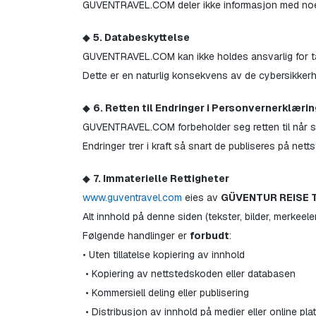
GUVENTRAVEL.COM deler ikke informasjon med noen 
◆ 
5. Databeskyttelse
GUVENTRAVEL.COM kan ikke holdes ansvarlig for tap a
Dette er en naturlig konsekvens av de cybersikker
◆ 
6. Retten til Endringer i Personvernerklæri
GUVENTRAVEL.COM forbeholder seg retten til når s
Endringer trer i kraft så snart de publiseres på netts
◆ 
7. Immaterielle Rettigheter
www.guventravel.com
 eies av 
GÜVENTUR REISE T
Alt innhold på denne siden (tekster, bilder, merkeele
Følgende handlinger er 
forbudt
:
• Uten tillatelse kopiering av innhold
 • Kopiering av nettstedskoden eller databasen
 • Kommersiell deling eller publisering
 • Distribusjon av innhold på medier eller online plat