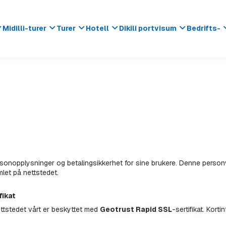
Midilli-turer
Turer
Hotell
Dikili portvisum
Bedrifts-
onopplysninger og betalingsikkerhet for sine brukere. Denne personve
mlet på nettstedet.
fikat
ttstedet vårt er beskyttet med 
Geotrust Rapid SSL
-sertifikat. Kort