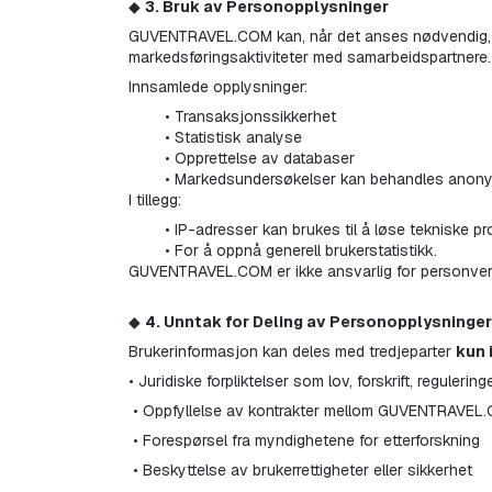
◆ 
3. Bruk av Personopplysninger
GUVENTRAVEL.COM kan, når det anses nødvendig, br
markedsføringsaktiviteter med samarbeidspartnere.
Innsamlede opplysninger:
Transaksjonssikkerhet
Statistisk analyse
Opprettelse av databaser
Markedsundersøkelser kan behandles anony
I tillegg:
IP-adresser kan brukes til å løse tekniske p
For å oppnå generell brukerstatistikk.
GUVENTRAVEL.COM er ikke ansvarlig for personverner
◆ 
4. Unntak for Deling av Personopplysninger
Brukerinformasjon kan deles med tredjeparter 
kun 
• Juridiske forpliktelser som lov, forskrift, regulering
 • Oppfyllelse av kontrakter mellom GUVENTRAVEL
 • Forespørsel fra myndighetene for etterforskning
 • Beskyttelse av brukerrettigheter eller sikkerhet