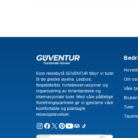
Bedri
Hoveds
Som reisebyrå GÜVENTUR tilbyr vi turer
til de greske øyene, Lesbos,
Om os
fergebilletter, hotellreservasjoner og
Våre tj
organisering av innenlandske og
internasjonale turer. Med våre pålitelige
Brukerv
forretningspartnere gir vi gjestene våre
Turer
komfortable og planlagte
reiseopplevelser.
Taushe