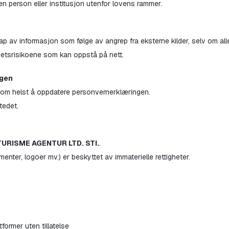
person eller institusjon utenfor lovens rammer.
v informasjon som følge av angrep fra eksterne kilder, selv om alle s
hetsrisikoene som kan oppstå på nett.
ngen
om helst å oppdatere personvernerklæringen.
tedet.
URISME AGENTUR LTD. STI.
.
menter, logoer mv.) er beskyttet av immaterielle rettigheter.
tformer uten tillatelse