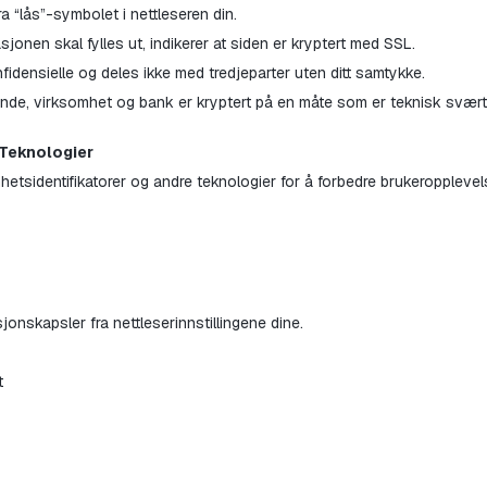
a “lås”-symbolet i nettleseren din.
jonen skal fylles ut, indikerer at siden er kryptert med SSL.
idensielle og deles ikke med tredjeparter uten ditt samtykke.
unde, virksomhet og bank er kryptert på en måte som er teknisk svært
 Teknologier
etsidentifikatorer og andre teknologier for å forbedre brukeropplevel
jonskapsler fra nettleserinnstillingene dine.
t