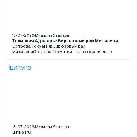
13-07-2026
Мидилли Язылары
Токмакия Адалары: Бирюзовый рай Митилини
Острова Токмакия: бирюзовый рай
МитилиниОстрова Токмакия — это охраняемые
бирюзовые островки, расположенные на северо-
востоке Митилини и...
13-07-2026
Мидилли Язылары
ЦИПУРО