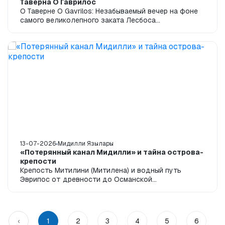
Таверна О Гаврилос
О Таверне O Gavrilos: Незабываемый вечер на фоне
самого великолепного заката Лесбоса
Большинство тех, кто посещает остров Лесбос,
после...
13-07-2026
Мидилли Язылары
«Потерянный канал Мидилли» и тайна острова-
крепости
Крепость Митилини (Митилена) и водный путь
Эврипос от древности до Османской
империиВведениеСегодня посетители,
прибывающие на Лесбос (М...
‹
1
2
3
4
5
6