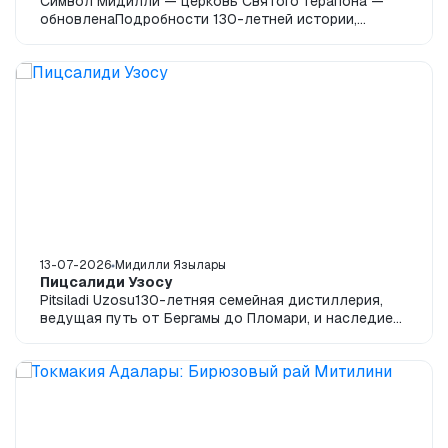
Символ Мидилли — церковь Святого Терапона —
обновленаПодробности 130-летней истории,
архитектуры и масштабной реставрацииЦерковь
Святого...
13-07-2026
Мидилли Язылары
Пицсалиди Узосу
Pitsiladi Uzosu130-летняя семейная дистиллерия,
ведущая путь от Бергамы до Пломари, и наследие
узо Эгейского регионаФото: подаваемое в П...