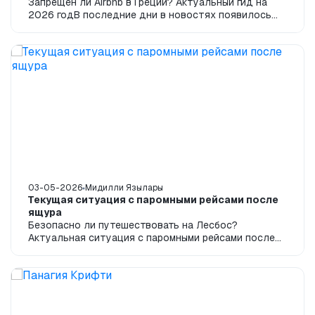
Запрещён ли Airbnb в Греции? Актуальный гид на
2026 годВ последние дни в новостях появилось
много сообщений вроде «Греция запретила Airb...
03-05-2026
Мидилли Язылары
Текущая ситуация с паромными рейсами после
ящура
Безопасно ли путешествовать на Лесбос?
Актуальная ситуация с паромными рейсами после
ящураПоследнее обновление: июнь 2026В
последние нед...