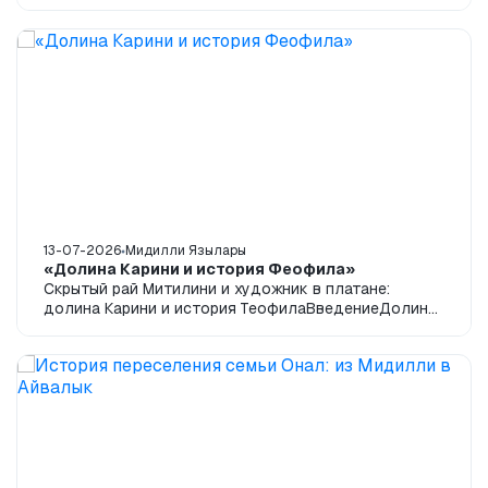
13-07-2026
Мидилли Язылары
«Долина Карини и история Феофила»
Скрытый рай Митилини и художник в платане:
долина Карини и история ТеофилаВведениеДолина
Карини, расположенная на дороге к Агиасосу на о...