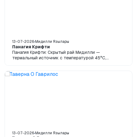
13-07-2026
Мидилли Язылары
Панагия Крифти
Панагия Крифти: Скрытый рай Мидилли —
термальный источник с температурой 45°C,
выходящий прямо из моря, османские легенды и
чудо природы...
13-07-2026
Мидилли Язылары