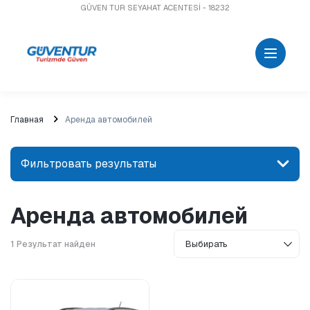
GÜVEN TUR SEYAHAT ACENTESİ - 18232
Главная
Аренда автомобилей
Фильтровать результаты
Аренда автомобилей
Найдите место или мероприятие
1
Результат найден
Поиск