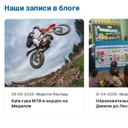
Наши записи в блоге
06-05-2026
Мидилли Язылары
12-04-2026
Миди
Культура MTB и эндуро на
Образователь
Мидилли
Дикили до Ле