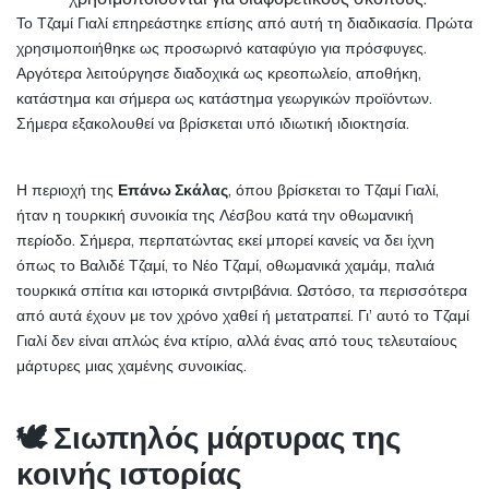
Το Τζαμί Γιαλί επηρεάστηκε επίσης από αυτή τη διαδικασία. Πρώτα 
χρησιμοποιήθηκε ως προσωρινό καταφύγιο για πρόσφυγες. 
Αργότερα λειτούργησε διαδοχικά ως κρεοπωλείο, αποθήκη, 
κατάστημα και σήμερα ως κατάστημα γεωργικών προϊόντων. 
Σήμερα εξακολουθεί να βρίσκεται υπό ιδιωτική ιδιοκτησία.
Η περιοχή της 
Επάνω Σκάλας
, όπου βρίσκεται το Τζαμί Γιαλί, 
ήταν η τουρκική συνοικία της Λέσβου κατά την οθωμανική 
περίοδο. Σήμερα, περπατώντας εκεί μπορεί κανείς να δει ίχνη 
όπως το Βαλιδέ Τζαμί, το Νέο Τζαμί, οθωμανικά χαμάμ, παλιά 
τουρκικά σπίτια και ιστορικά σιντριβάνια. Ωστόσο, τα περισσότερα 
από αυτά έχουν με τον χρόνο χαθεί ή μετατραπεί. Γι’ αυτό το Τζαμί 
Γιαλί δεν είναι απλώς ένα κτίριο, αλλά ένας από τους τελευταίους 
μάρτυρες μιας χαμένης συνοικίας.
🕊️ Σιωπηλός μάρτυρας της 
κοινής ιστορίας