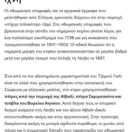
Οι οθωμανικές επιγραφές και τα αρχειακά έγγραφα που 
μελετήθηκαν από Έλληνες ερευνητές δείχνουν ότι στην περιοχή 
υπήρχε παλαιότερο τζαμί. Στις οθωμανικές επιγραφές που 
βρίσκονται στην είσοδο του σημερινού κτιρίου γίνεται λόγος για 
ένα παλαιότερο οικοδόμημα του 1738 και για ανακαίνιση που 
πραγματοποιήθηκε το 1901–1902. Οι ειδικοί θεωρούν ότι η 
σημερινή μορφή του κτιρίου ανακατασκευάστηκε σε μεγάλο βαθμό 
μετά τον μεγάλο σεισμό που έπληξε τη Λέσβο το 1867.
Ένα από τα πιο αξιοσημείωτα χαρακτηριστικά του Τζαμιού Γιαλί 
είναι τα υλικά που χρησιμοποιήθηκαν στην κατασκευή του. 
Σύμφωνα με ελληνικές μελέτες, στο κτίριο χρησιμοποιήθηκαν 
πέτρες από την περιοχή της Αϊβαλί, πέτρα Σαριμσακίου και 
τούβλα του Βορείου Αιγαίου
. Αυτό δείχνει πως οι ιστορικοί 
δεσμοί ανάμεσα στη Λέσβο και τον άξονα Αϊβαλί-Δικελί 
αποτυπώθηκαν ακόμη και στην αρχιτεκτονική. Στην πρόσοψη 
διακρίνονται ακόμη τα μυτερά αψιδωτά παράθυρα, οι γωνίες από 
πέτρα και η συμμετρική διάταξη που χαρακτηρίζει την οθωμανική 