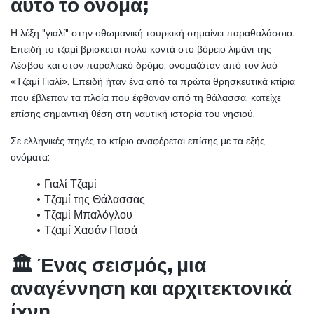
αυτό το όνομα;
Η λέξη "γιαλί" στην οθωμανική τουρκική σημαίνει παραθαλάσσιο. 
Επειδή το τζαμί βρίσκεται πολύ κοντά στο βόρειο λιμάνι της 
Λέσβου και στον παραλιακό δρόμο, ονομαζόταν από τον λαό 
«Τζαμί Γιαλί». Επειδή ήταν ένα από τα πρώτα θρησκευτικά κτίρια 
που έβλεπαν τα πλοία που έφθαναν από τη θάλασσα, κατείχε 
επίσης σημαντική θέση στη ναυτική ιστορία του νησιού.
Σε ελληνικές πηγές το κτίριο αναφέρεται επίσης με τα εξής 
ονόματα:
Γιαλί Τζαμί
Τζαμί της Θάλασσας
Τζαμί Μπαλόγλου
Τζαμί Χασάν Πασά
🏛️ Ένας σεισμός, μια 
αναγέννηση και αρχιτεκτονικά 
ίχνη