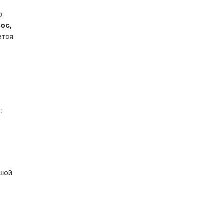
 
с, 
тся 
:
шой 