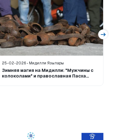
25-02-2026
Мидилли Язылары
30-11-20
Зимняя магия на Мидилли: "Мужчины с
Гастрон
колоколами" и православная Пасха
собрани
(2026)