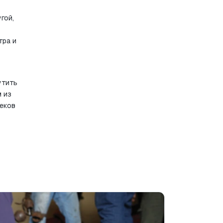
ой, 
ра и 
тить 
 из 
еков 