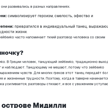
 они развивались в разных направлениях.
ени:
 символизирует героизм, смелость, эфество и 
тепени:
 превратился в индивидуальный танец, выражающ
удности жизни.
зейбеи́ко часто напоминает тихий разговор человека со своим 
иночку?
ко. В Греции человек, танцующий зейбеи́ко, традиционно выход
 и наблюдают. Танцующему не мешают, потому что зейбеи́ко 
выражением чувств. Для многих греков этот танец передаёт бол
я и жизненные трудности. Поэтому, когда в таверне начинается
ыка усиливается, разговоры стихают, и все с уважением уступаю
а острове Мидилли