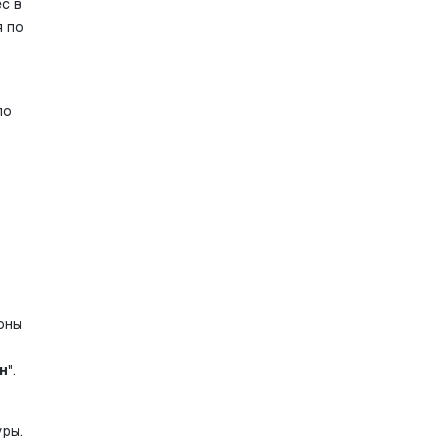
 в 
 по 
о 
ны 
н
".
ры. 