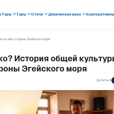
 Туры
Туры
Отели
Дикилиская виза
Корпоративн
й по обе стороны Эгейского моря
ко? История общей культур
роны Эгейского моря
Делиться