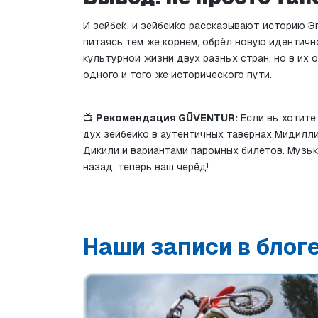
И зейбе́к, и зейбеи́ко рассказывают историю Э
питаясь тем же корнем, обрёл новую идентично
культурной жизни двух разных стран, но в их о
одного и того же исторического пути.
📺 
Рекомендация GÜVENTUR:
 Если вы хотите
дух зейбеи́ко в аутентичных тавернах Мидилл
Дикили и вариантами паромных билетов. Музык
назад; теперь ваш черёд!
Наши записи в блог