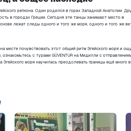
гейского региона. Один родился в горах Западной Анатолии. Друг
сть в городах Греции. Сегодня эти танцы занимают место в 
снове лежат следы одного и того же моря, одного и того же вет
 на месте почувствовать этот общий ритм Эгейского моря и ощу
и, ознакомьтесь с турами GÜVENTUR на Мидилли с отправлением
а Эгейского моря научилась преодолевать границы ещё много в
е