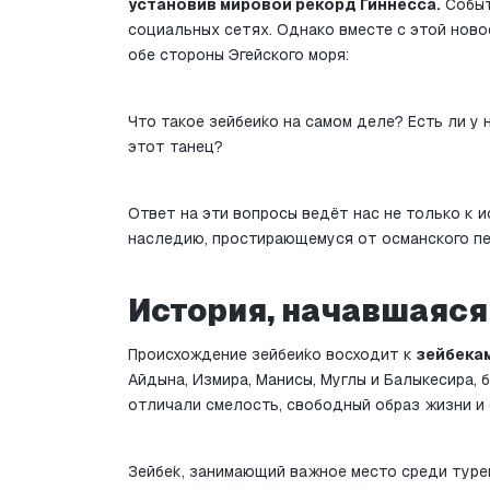
установив мировой рекорд Гиннесса.
 Собы
социальных сетях. Однако вместе с этой ново
обе стороны Эгейского моря:
Что такое зейбеи́ко на самом деле? Есть ли у 
этот танец?
Ответ на эти вопросы ведёт нас не только к и
наследию, простирающемуся от османского пе
История, начавшаяся
Происхождение зейбеи́ко восходит к 
зейбека
Айдынa, Измира, Манисы, Муглы и Балыкесира, 
отличали смелость, свободный образ жизни и 
Зейбе́к, занимающий важное место среди туре