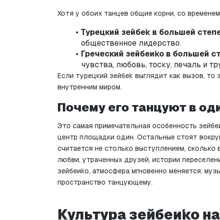
Хотя у обоих танцев общие корни, со временем
Турецкий зейбе́к в большей степ
общественное лидерство.
Греческий зейбеи́ко в большей с
чувства, любовь, тоску, печаль и тр
Если турецкий зейбе́к выглядит как вызов, то 
внутренним миром.
Почему его танцуют в од
Это самая примечательная особенность зейбеи́
центр площадки один. Остальные стоят вокруг
считается не столько выступлением, сколько 
любви, утраченных друзей, истории переселени
зейбеи́ко, атмосфера мгновенно меняется: муз
пространство танцующему.
Культура зейбеи́ко н