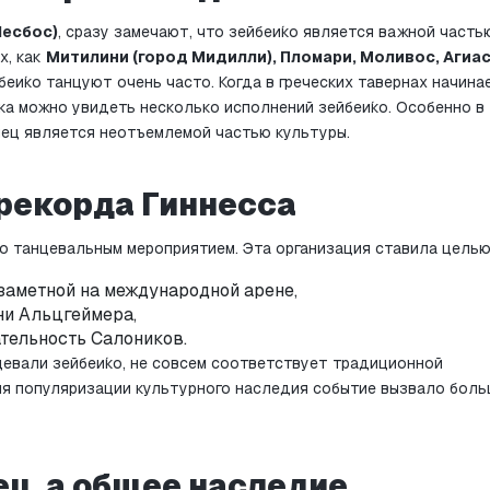
Лесбос)
, сразу замечают, что зейбеи́ко является важной частью
, как 
Митилини (город Мидилли), Пломари, Моливос, Агиасо
беи́ко танцуют очень часто. Когда в греческих тавернах начинае
а можно увидеть несколько исполнений зейбеи́ко. Особенно в 
нец является неотъемлемой частью культуры.
рекорда Гиннесса
о танцевальным мероприятием. Эта организация ставила целью
заметной на международной арене,
ни Альцгеймера,
тельность Салоников.
евали зейбеи́ко, не совсем соответствует традиционной 
ия популяризации культурного наследия событие вызвало боль
ец, а общее наследие