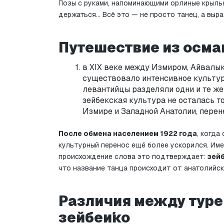
Позы с руками, напоминающими орлиные крылья,
держаться... Всё это — не просто танец, а выр
Путешествие из осма
в XIX веке между Измиром, Айвалык
существовало интенсивное культурно
левантийцы разделяли одни и те же 
зейбекская культура не осталась т
Измире и Западной Анатолии, перен
После обмена населением 1922 года
, когда
культурный перенос ещё более ускорился. Имен
происхождение слова это подтверждает: 
зейб
что название танца происходит от анатолийск
Различия между туре
зейбеи́ко