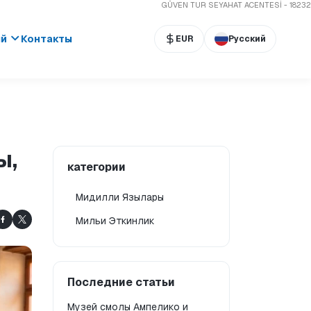
GÜVEN TUR SEYAHAT ACENTESİ - 18232
ый
Контакты
EUR
Русский
ы,
категории
Мидилли Язылары
Мильи Эткинлик
Последние статьи
Музей смолы Ампелико и