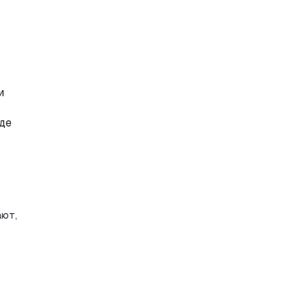
 
де 
ют, 