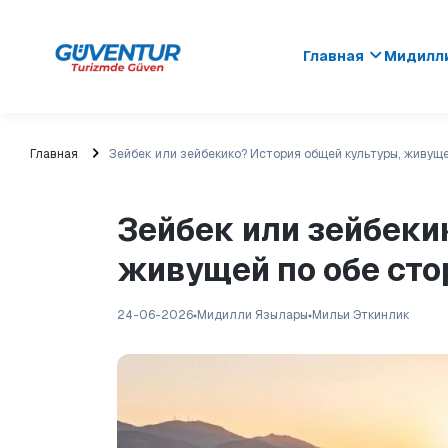
Главная
Мидилли
Главная
Зейбек или зейбекико? История общей культуры, живуще
Зейбек или зейбеки
живущей по обе сто
24-06-2026
Мидилли Язылары
Мильи Эткинлик