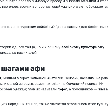
тие быстро попало в мировую прессу и вызвало большой интерес
стью вновь возник вопрос, который уже много лет обсуждается
него связь с турецким зейбе́ком? Где на самом деле берёт начал
стории одного танца, но и к общему 
эгейскому культурному
риода до наших дней.
 шагами эфи
м
, жившим в горах Западной Анатолии. Зейбеки, населявшие райо
были одной из самых заметных общин в Османский период. Их 
особая одежда; глав их называли "
эфе
", а помощников — "
кыза
цких народных танцев, также является отражением этой культу