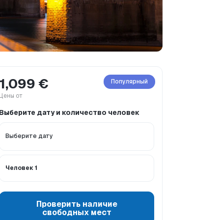
1,099 €
Популярный
Цены от
Выберите дату и количество человек
Общая информация
Языки в туре
Человек 1
Проверить наличие
свободных мест