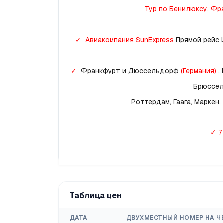
Тур по Бенилюксу, Фра
✓
Авиакомпания SunExpress 
Прямой рейс
✓
Франкфурт и Дюссельдорф 
(Германия)
 ,
Брюссель
Роттердам, Гаага, Маркен
✓ 7
Таблица цен
ДАТА
ДВУХМЕСТНЫЙ НОМЕР НА Ч