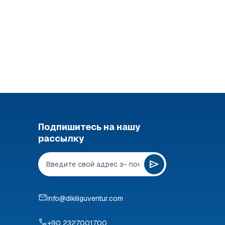
 €
249 €
Подпишитесь на нашу
рассылку
info@dikiliguventur.com
+90 2327001700