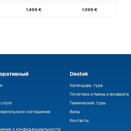
1.499 €
1.099 €
1.079
оративный
Destek
ая
Календарь тура
Политика отмены и возврата
услуги
Технические туры
овательское соглашение
Визы
Контакты
шение о конфиденциальности