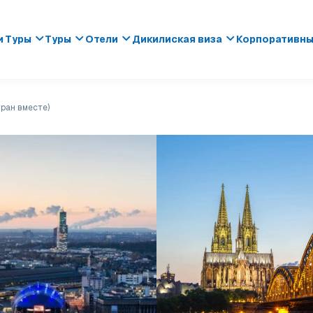
 Туры
Туры
Отели
Дикилиская виза
Корпоративн
тран вместе)