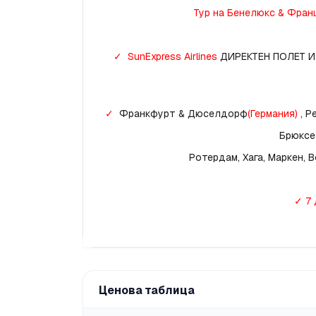
Тур на Бенелюкс & Фран
✓
SunExpress Airlines
 ДИРЕКТЕН ПОЛЕТ 
✓
Франкфурт & Дюселдорф
(Германия)
 , 
Брюксе
Ротердам, Хага, Маркен, 
✓ 7 
Ценова таблица