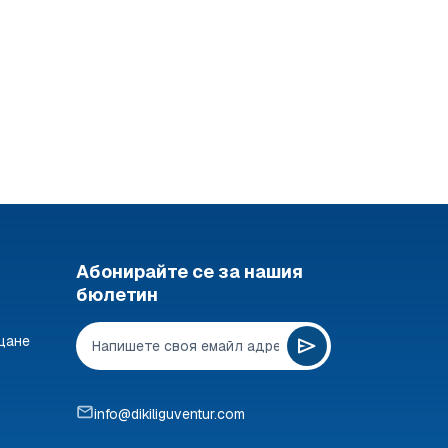
0-2 ВЪЗРАСТ
249 €
Абонирайте се за нашия
бюлетин
щане
info@dikiliguventur.com