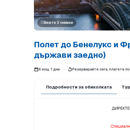
Вижте 3 снимки
Полет до Бенелукс и Ф
държави заедно)
6 нощ 7 дни
Резервирайте сега, платете по
Подробности за обиколката
Тур
ДИРЕКТЕ
Специалн