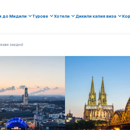
и до Мидили
Турове
Хотели
Дикили капия виза
Кор
ржави заедно)