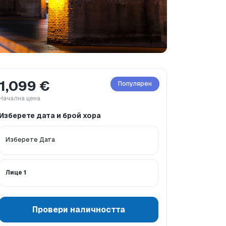
1,099 €
Популярен
Начална цена
Изберете дата и брой хора
 са включени
Какво трябва да знаете
Езици на т
Лице 1
Провери наличността