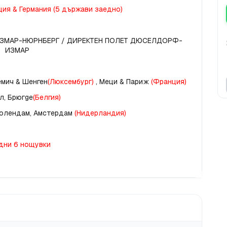
ция & Германия (5 държави заедно)
ИЗМАР-НЮРНБЕРГ / ДИРЕКТЕН ПОЛЕТ ДЮСЕЛДОРФ-
ИЗМАР
Ремич & Шенген
(Люксембург)
 , Меци & Париж
 (Франция)
л, Брюгge
(Белгия)
Волендам, Амстердам 
(Нидерландия)
дни 6 нощувки