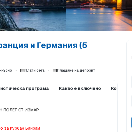
ранция и Германия (5
-късно
Плати сега
Плащане на депозит
истическа програма
Какво е включено
Които не
Н ПОЛЕТ ОТ ИЗМАР
о за Курбан Байрам