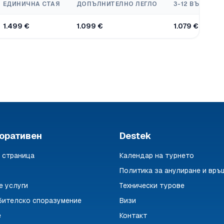
ЕДИНИЧНА СТАЯ
ДОПЪЛНИТЕЛНО ЛЕГЛО
3-12 ВЪЗРАСТ
1.499 €
1.099 €
1.079 €
оративен
Destek
 страница
Календар на турнето
Политика за анулиране и връ
е услуги
Технически турове
бителско споразумение
Визи
е
Контакт