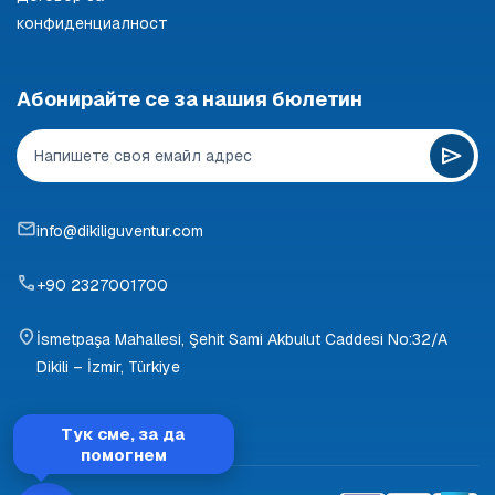
конфиденциалност
Абонирайте се за нашия бюлетин
info@dikiliguventur.com
+90 2327001700
İsmetpaşa Mahallesi, Şehit Sami Akbulut Caddesi No:32/A
Dikili – İzmir, Türkiye
Тук сме, за да
помогнем