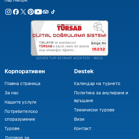
партньори.
18232
GÜVEN TUR SEYAHAT ACENTESİ - 18232
Корпоративен
Destek
Главна страница
Календар на турнето
За нас
Политика за анулиране и
връщане
Нашите услуги
Технически турове
Потребителско
споразумение
Визи
Турове
Контакт
Договор за