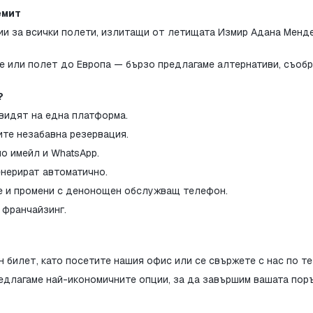
емит
ии за всички полети, излитащи от летищата Измир Адана Мендер
не или полет до Европа — бързо предлагаме алтернативи, съобр
?
 видят на една платформа.
ите незабавна резервация.
о имейл и WhatsApp.
енерират автоматично.
не и промени с денонощен обслужващ телефон.
 франчайзинг.
 билет, като посетите нашия офис или се свържете с нас по т
длагаме най-икономичните опции, за да завършим вашата поръ