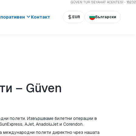
GÜVEN TUR SEYAHAT ACENTESİ - 18232
поративен
Контакт
EUR
Български
и – Güven 
одни полети. Извършваме билетни операции в 
unExpress, AJet, AnadoluJet и Corendon.
за международни полети директно чрез нашата 