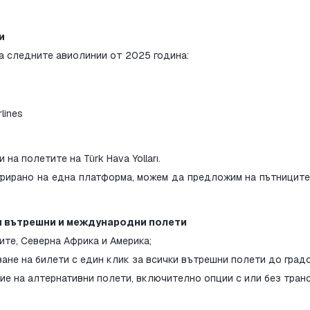
и
на следните авиолинии от 2025 година:
lines
 полетите на Türk Hava Yolları.
грирано на една платформа, можем да предложим на пътниците н
и вътрешни и международни полети
ите, Северна Африка и Америка;
ане на билети с един клик за всички вътрешни полети до градо
е на алтернативни полети, включително опции с или без транс