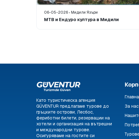
06-05-2026
Мидили Язъри
рцето на
MTB и Ендуро култура в Мидили
Корп
Главна
Като туристическа агенция
GÜVENTUR предлагаме турове до
За нас
гръцките острови, Лесбос,
Нашит
фериботни билети, резервации на
хотели и организация на вътрешни
Потре
и международни турове.
Туров
Осигуряваме на гостите си