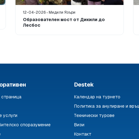
12-04-2026
Мидили Язъри
Образователен мост от Дикили до
Лесбос
оративен
Destek
 страница
Календар на турнето
Политика за анулиране и връ
е услуги
Технически турове
бителско споразумение
Визи
е
Контакт