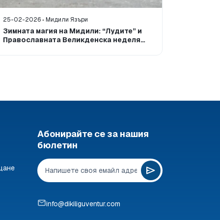
25-02-2026
Мидили Язъри
30-11-20
Зимната магия на Мидили: “Лудите” и
Гастрон
Православната Великденска неделя
Мидили
(2026)
Абонирайте се за нашия
бюлетин
щане
info@dikiliguventur.com