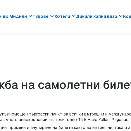
и до Мидили
Турове
Хотели
Дикили капия виза
Кор
жба на самолетни билет
о упълномощен търговски пункт за всички вътрешни и междунар
 много авиокомпании, включително Türk Hava Yolları, Pegasus, S
ии, промени и анулиране на билети както за вътрешни, така и 