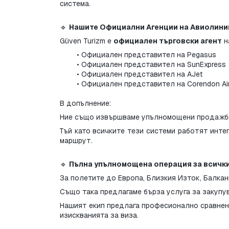
система.
🔹 
Нашите Официални Агенции на Авиолини
Güven Turizm е 
официален търговски агент
 
Официален представител на Pegasus
Официален представител на SunExpress
Официален представител на AJet
Официален представител на Corendon Air
В допълнение:
Ние също извършваме упълномощени продажби на
Тъй като всичките тези системи работят инте
маршрут.
🔹 
Пълна упълномощена операция за всичк
За полетите до Европа, Близкия Изток, Балкан
Също така предлагаме бърза услуга за закупув
Нашият екип предлага професионално сравнени
изискванията за виза.