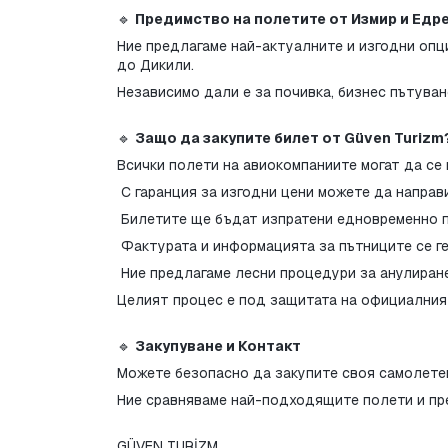
🔹 
Предимство на полетите от Измир и Едр
Ние предлагаме най-актуалните и изгодни опц
до Дикили.
Независимо дали е за почивка, бизнес пътува
🔹 
Защо да закупите билет от Güven Turizm
Всички полети на авиокомпаниите могат да се
 С гаранция за изгодни цени можете да направ
 Билетите ще бъдат изпратени едновременно п
 Фактурата и информацията за пътниците се г
 Ние предлагаме лесни процедури за анулира
Целият процес е под защитата на официалния
🔹 
Закупуване и Контакт
Можете безопасно да закупите своя самолетен
Ние сравняваме най-подходящите полети и пре
GÜVEN TURİZM