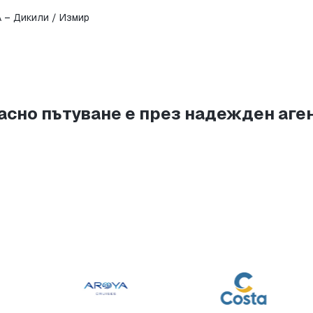
 – Дикили / Измир
сно пътуване е през надежден агент