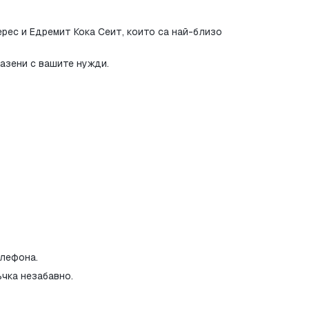
ес и Едремит Кока Сеит, които са най-близо 
азени с вашите нужди.
елефона.
чка незабавно.