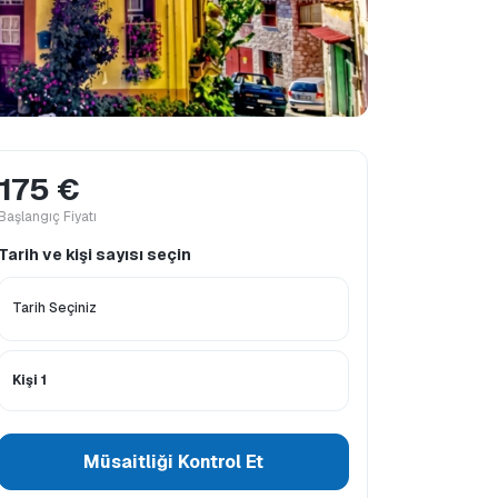
175 €
Başlangıç Fiyatı
Tarih ve kişi sayısı seçin
Genel Bilgilendirme
Turdaki diller
Kişi 1
Müsaitliği Kontrol Et