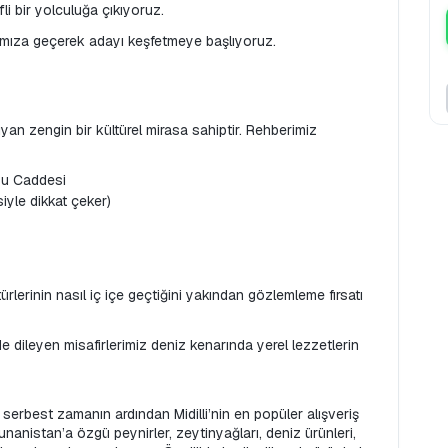
fli bir yolculuğa çıkıyoruz.
acımıza geçerek adayı keşfetmeye başlıyoruz.
ıyan zengin bir kültürel mirasa sahiptir. Rehberimiz 
mou Caddesi
siyle dikkat çeker)
ürlerinin nasıl iç içe geçtiğini yakından gözlemleme fırsatı 
 dileyen misafirlerimiz deniz kenarında yerel lezzetlerin 
 serbest zamanın ardından Midilli’nin en popüler alışveriş 
nanistan’a özgü peynirler, zeytinyağları, deniz ürünleri, 