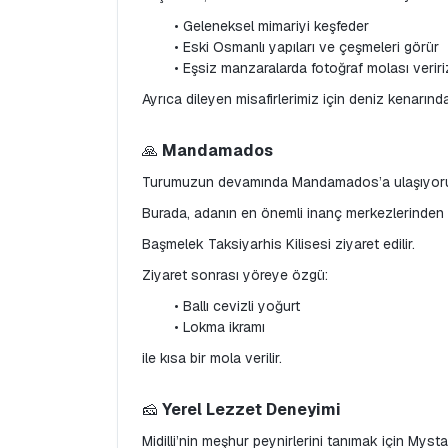
Geleneksel mimariyi keşfeder
Eski Osmanlı yapıları ve çeşmeleri görür
Eşsiz manzaralarda fotoğraf molası veriri
Ayrıca dileyen misafirlerimiz için deniz kenarı
🙏 
Mandamados
Turumuzun devamında Mandamados’a ulaşıyor
Burada, adanın en önemli inanç merkezlerinden b
Başmelek Taksiyarhis Kilisesi ziyaret edilir.
Ziyaret sonrası yöreye özgü:
Ballı cevizli yoğurt
Lokma ikramı
ile kısa bir mola verilir.
🧀 
Yerel Lezzet Deneyimi
Midilli’nin meşhur peynirlerini tanımak için Mystak