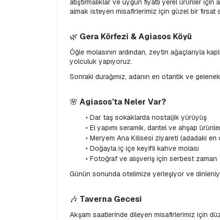
atıştırmalıklar ve uygun fiyatlı yerel ürünler için 
almak isteyen misafirlerimiz için güzel bir fırsat
🌿 
Gera Körfezi & Agiasos Köyü
Öğle molasının ardından, zeytin ağaçlarıyla kapl
yolculuk yapıyoruz.
Sonraki durağımız, adanın en otantik ve geleneks
🌸 
Agiasos’ta Neler Var?
Dar taş sokaklarda nostaljik yürüyüş
El yapımı seramik, dantel ve ahşap ürünler
Meryem Ana Kilisesi ziyareti (adadaki en ö
Doğayla iç içe keyifli kahve molası
Fotoğraf ve alışveriş için serbest zaman
Günün sonunda otelimize yerleşiyor ve dinleniy
🎶
 Taverna Gecesi
Akşam saatlerinde dileyen misafirlerimiz için d