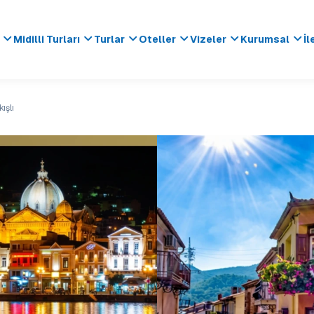
Midilli Turları
Turlar
Oteller
Vizeler
Kurumsal
İl
ışlı