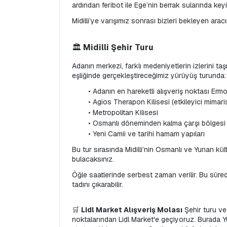
ardından feribot ile Ege’nin berrak sularında keyi
Midilli’ye varışımız sonrası bizleri bekleyen ar
🏛️
 Midilli Şehir Turu
Adanın merkezi, farklı medeniyetlerin izlerini taş
eşliğinde gerçekleştireceğimiz yürüyüş turunda:
Adanın en hareketli alışveriş noktası Er
Agios Therapon Kilisesi (etkileyici mimari
Metropolitan Kilisesi
Osmanlı döneminden kalma çarşı bölgesi
Yeni Camii ve tarihi hamam yapıları
Bu tur sırasında Midilli’nin Osmanlı ve Yunan kült
bulacaksınız.
Öğle saatlerinde serbest zaman verilir. Bu sürede
tadını çıkarabilir.
🛒 
Lidl Market Alışveriş Molası
 Şehir turu ve
noktalarından Lidl Market'e geçiyoruz. Burada Yu