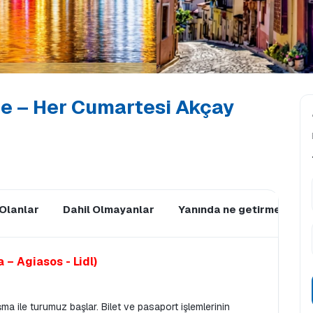
ece – Her Cumartesi Akçay
 Olanlar
Dahil Olmayanlar
Yanında ne getirmeli?
 – Agiasos - Lidl)
şma ile turumuz başlar. Bilet ve pasaport işlemlerinin 