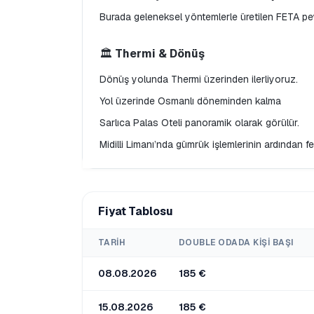
Burada geleneksel yöntemlerle üretilen FETA peyn
🏛️
 Thermi & Dönüş
Dönüş yolunda Thermi üzerinden ilerliyoruz.
Yol üzerinde Osmanlı döneminden kalma
Sarlıca Palas Oteli panoramik olarak görülür.
Midilli Limanı’nda gümrük işlemlerinin ardından f
Fiyat Tablosu
TARIH
DOUBLE ODADA KIŞI BAŞI
08.08.2026
185 €
15.08.2026
185 €