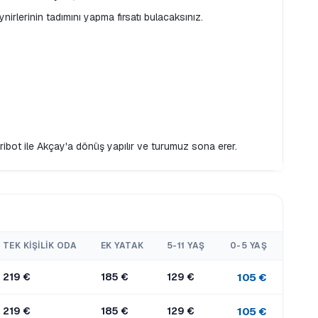
irlerinin tadımını yapma fırsatı bulacaksınız.
eribot ile Akçay'a dönüş yapılır ve turumuz sona erer.
TEK KIŞILIK ODA
EK YATAK
5-11 YAŞ
0-5 YAŞ
219 €
185 €
129 €
105 €
219 €
185 €
129 €
105 €