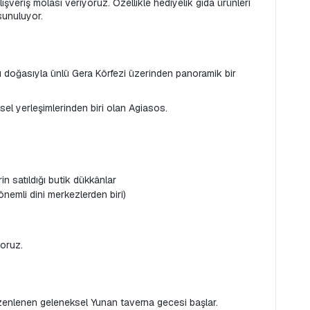
alışveriş molası veriyoruz. Özellikle hediyelik gıda ürünleri 
 sunuluyor.
ı doğasıyla ünlü Gera Körfezi üzerinden panoramik bir 
el yerleşimlerinden biri olan Agiasos.
in satıldığı butik dükkânlar
nemli dini merkezlerden biri)
oruz.
üzenlenen geleneksel Yunan taverna gecesi başlar.