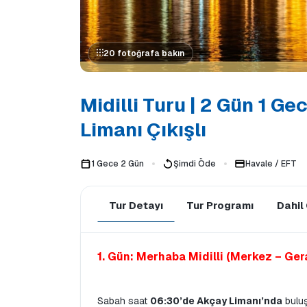
20 fotoğrafa bakın
Midilli Turu | 2 Gün 1 G
Limanı Çıkışlı
1 Gece 2 Gün
Şimdi Öde
Havale / EFT
Tur Detayı
Tur Programı
Dahil
1. Gün: Merhaba Midilli (Merkez – Gera
Sabah saat 
06:30’de Akçay Limanı’nda
 bulu