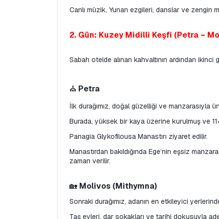
Canlı müzik, Yunan ezgileri, danslar ve zengin me
2. Gün: Kuzey Midilli Keşfi (Petra –
Sabah otelde alınan kahvaltının ardından ikinci g
⛪ 
Petra
İlk durağımız, doğal güzelliği ve manzarasıyla ün
Burada, yüksek bir kaya üzerine kurulmuş ve 11
Panagia Glykofilousa Manastırı ziyaret edilir.
Manastırdan bakıldığında Ege’nin eşsiz manzara
zaman verilir.
🏡 
Molivos (Mithymna)
Sonraki durağımız, adanın en etkileyici yerlerind
Taş evleri, dar sokakları ve tarihi dokusuyla ad