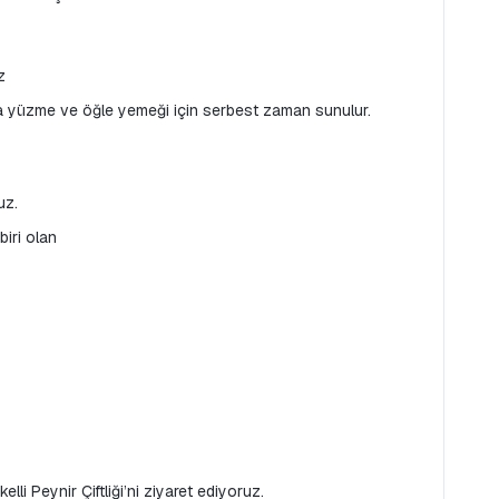
z
nda yüzme ve öğle yemeği için serbest zaman sunulur.
uz.
iri olan
elli Peynir Çiftliği’ni ziyaret ediyoruz.