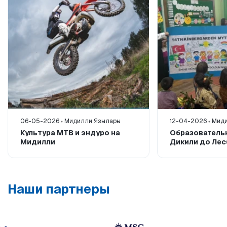
06-05-2026
Мидилли Язылары
12-04-2026
Миди
Культура MTB и эндуро на
Образователь
Мидилли
Дикили до Ле
Наши партнеры