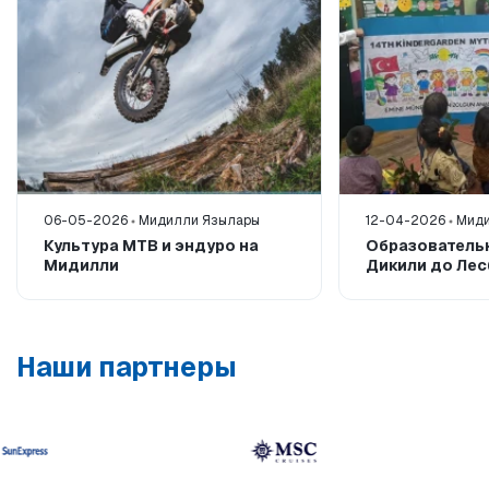
06-05-2026
Мидилли Язылары
12-04-2026
Миди
Культура MTB и эндуро на
Образователь
Мидилли
Дикили до Ле
Наши партнеры