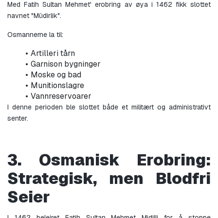
Med Fatih Sultan Mehmet' erobring av øya i 1462 fikk slottet 
navnet "Müdirlik".
Osmannerne la til:
Artilleri tårn
Garnison bygninger
Moske og bad
Munitionslagre
Vannreservoarer
I denne perioden ble slottet både et militært og administrativt 
senter.
3. Osmanisk Erobring: 
Strategisk, men Blodfri 
Seier
I 1462 beleiret Fatih Sultan Mehmet Midilli for å stoppe 