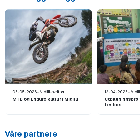
06-05-2026
Midilli-skrifter
12-04-2026
Midill
MTB og Enduro kultur i Midilli
Utbildningsbro fr
Lesbos
Våre partnere