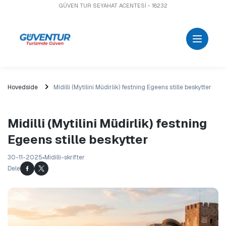
GÜVEN TUR SEYAHAT ACENTESİ - 18232
Hovedside
Midilli (Mytilini Müdirlik) festning Egeens stille beskytter
Midilli (Mytilini Müdirlik) festning
Egeens stille beskytter
30-11-2025
Midilli-skrifter
Dele