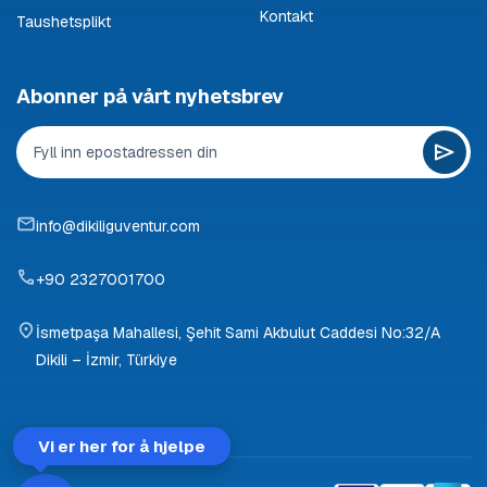
Kontakt
Taushetsplikt
Abonner på vårt nyhetsbrev
info@dikiliguventur.com
+90 2327001700
İsmetpaşa Mahallesi, Şehit Sami Akbulut Caddesi No:32/A
Dikili – İzmir, Türkiye
Vi er her for å hjelpe