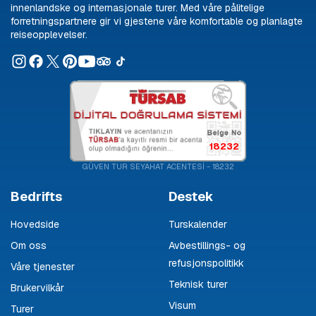
innenlandske og internasjonale turer. Med våre pålitelige
forretningspartnere gir vi gjestene våre komfortable og planlagte
reiseopplevelser.
18232
GÜVEN TUR SEYAHAT ACENTESİ - 18232
Bedrifts
Destek
Hovedside
Turskalender
Om oss
Avbestillings- og
refusjonspolitikk
Våre tjenester
Teknisk turer
Brukervilkår
Visum
Turer