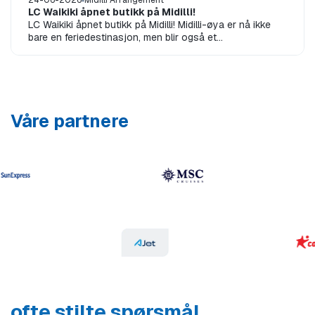
24-06-2026
Midilli Arrangement
LC Waikiki åpnet butikk på Midilli!
LC Waikiki åpnet butikk på Midilli! Midilli-øya er nå ikke
bare en feriedestinasjon, men blir også et
handlesenterEn ny æra begynner på...
Våre partnere
ofte stilte spørsmål