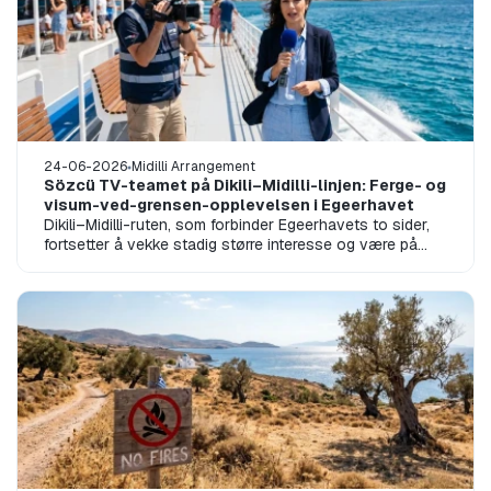
24-06-2026
Midilli Arrangement
Sözcü TV-teamet på Dikili–Midilli-linjen: Ferge- og
visum-ved-grensen-opplevelsen i Egeerhavet
Dikili–Midilli-ruten, som forbinder Egeerhavets to sider,
fortsetter å vekke stadig større interesse og være på
dagsordenen i den nasjon...