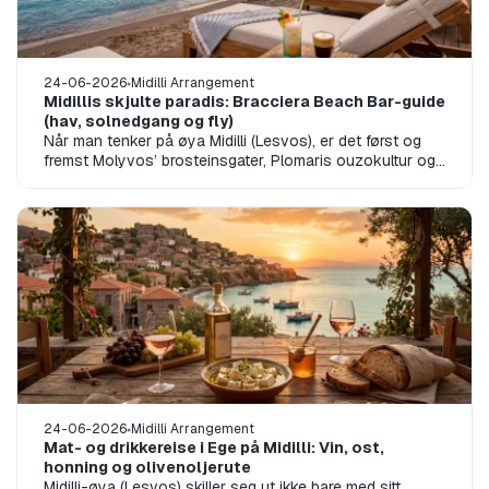
24-06-2026
Midilli Arrangement
Midillis skjulte paradis: Bracciera Beach Bar-guide
(hav, solnedgang og fly)
Når man tenker på øya Midilli (Lesvos), er det først og
fremst Molyvos’ brosteinsgater, Plomaris ouzokultur og
Sigri’s vulkanske landska...
24-06-2026
Midilli Arrangement
Mat- og drikkereise i Ege på Midilli: Vin, ost,
honning og olivenoljerute
Midilli-øya (Lesvos) skiller seg ut ikke bare med sitt