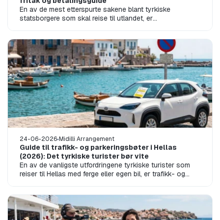
fritak og betalingsguide
En av de mest etterspurte sakene blant tyrkiske
statsborgere som skal reise til utlandet, er
«utreisekatten» (Yurt Dışı Çıkış Harcı). Sæ...
24-06-2026
Midilli Arrangement
Guide til trafikk- og parkeringsbøter i Hellas
(2026): Det tyrkiske turister bør vite
En av de vanligste utfordringene tyrkiske turister som
reiser til Hellas med ferge eller egen bil, er trafikk- og
parkeringsbøter. Særli...