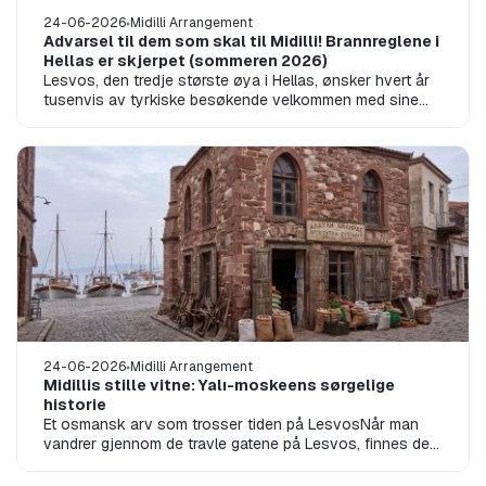
24-06-2026
Midilli Arrangement
Advarsel til dem som skal til Midilli! Brannreglene i
Hellas er skjerpet (sommeren 2026)
Lesvos, den tredje største øya i Hellas, ønsker hvert år
tusenvis av tyrkiske besøkende velkommen med sine
historiske landsbyer, unike s...
24-06-2026
Midilli Arrangement
Midillis stille vitne: Yalı-moskeens sørgelige
historie
Et osmansk arv som trosser tiden på LesvosNår man
vandrer gjennom de travle gatene på Lesvos, finnes det
en bygning som de fleste besøke...