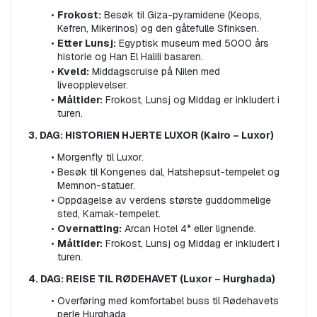
Frokost:
 Besøk til Giza-pyramidene (Keops, 
Kefren, Mikerinos) og den gåtefulle Sfinksen.
Etter Lunsj:
 Egyptisk museum med 5000 års 
historie og Han El Halili basaren.
Kveld:
 Middagscruise på Nilen med 
liveopplevelser.
Måltider:
 Frokost, Lunsj og Middag er inkludert i 
turen.
3. DAG: HISTORIEN HJERTE LUXOR (Kairo – Luxor)
Morgenfly til Luxor.
Besøk til Kongenes dal, Hatshepsut-tempelet og 
Memnon-statuer.
Oppdagelse av verdens største guddommelige 
sted, Karnak-tempelet.
Overnatting:
 Arcan Hotel 4* eller lignende.
Måltider:
 Frokost, Lunsj og Middag er inkludert i 
turen.
4. DAG: REISE TIL RØDEHAVET (Luxor – Hurghada)
Overføring med komfortabel buss til Rødehavets 
perle Hurghada.