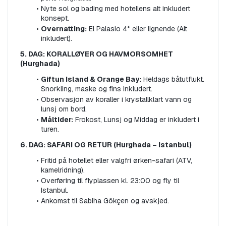
Nyte sol og bading med hotellens alt inkludert 
konsept.
Overnatting:
 El Palasio 4* eller lignende (Alt 
inkludert).
5. DAG: KORALLØYER OG HAVMORSOMHET 
(Hurghada)
Giftun Island & Orange Bay:
 Heldags båtutflukt. 
Snorkling, maske og fins inkludert.
Observasjon av koraller i krystallklart vann og 
lunsj om bord.
Måltider:
 Frokost, Lunsj og Middag er inkludert i 
turen.
6. DAG: SAFARI OG RETUR (Hurghada – Istanbul)
Fritid på hotellet eller valgfri ørken-safari (ATV, 
kamelridning).
Overføring til flyplassen kl. 23:00 og fly til 
Istanbul.
Ankomst til Sabiha Gökçen og avskjed.