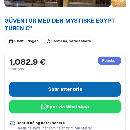
GÜVENTUR MED DEN MYSTISKE EGYPT
TUREN C*
5 natt 6 dager
Bestill nå, betal senere
1,082.9 €
Populær
Startpris
Spør etter pris
Spør via WhatsApp
Bestill nå og betal senere.
Bestill nå, betal når som helst før turen starter.