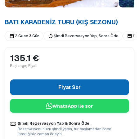
BATI KARADENİZ TURU (KIŞ SEZONU)
2 Gece 3 Gün
Şimdi Rezervasyon Yap, Sonra Öde
Şi
135.1 €
Başlangıç Fiyatı
Fiyat Sor
WhatsApp ile sor
Şimdi Rezervasyon Yap & Sonra Öde.
Rezervasyonunuzu şimdi yapın, tur başlamadan önce
istediğiniz zaman ödeyin.