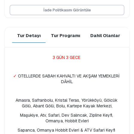
İade Politikasını Görüntüle
Tur Detayı
Tur Programı
Dahil Olanlar
D
3 GÜN 3 GECE
✓ 
OTELLERDE SABAH KAHVALTI VE AKŞAM YEMEKLERİ 
DÂHİL
Amasra, Safranbolu, Kristal Teras, Yörükköyü, Gölcük 
Gölü, Abant Gölü, Bolu, Kartepe Kayak Merkezi,
Maşukiye, Atv, Safari, Dev Salıncak, Zipline Keyfi, 
Ormanya, Hobbit Evleri
Sapanca, Ormanya Hobbit Evleri & ATV Safari Keyfi 