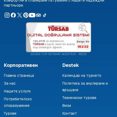
комфортни и планирани пътувания с нашите надеждни
партньори.
18232
GÜVEN TUR SEYAHAT ACENTESİ - 18232
Корпоративен
Destek
Главна страница
Календар на турнето
За нас
Политика за анулиране и
връщане
Нашите услуги
Технически турове
Потребителско
споразумение
Визи
Турове
Контакт