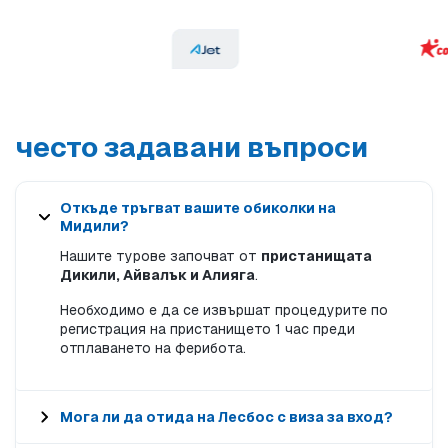
често задавани въпроси
Откъде тръгват вашите обиколки на
Мидили?
Нашите турове започват от
пристанищата
Дикили, Айвалък и Алияга
.
Необходимо е да се извършат процедурите по
регистрация на пристанището 1 час преди
отплаването на ферибота.
Мога ли да отида на Лесбос с виза за вход?