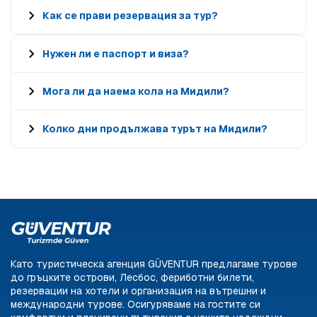
Как се прави резервация за тур?
Нужен ли е паспорт и виза?
Мога ли да наема кола на Мидили?
Колко дни продължава турът на Мидили?
Като туристическа агенция GÜVENTUR предлагаме турове
до гръцките острови, Лесбос, фериботни билети,
резервации на хотели и организация на вътрешни и
международни турове. Осигуряваме на гостите си