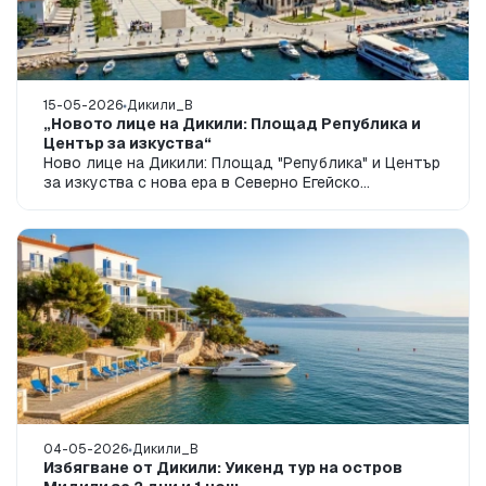
15-05-2026
Дикили_B
„Новото лице на Дикили: Площад Република и
Център за изкуства“
Ново лице на Дикили: Площад "Република" и Център
за изкуства с нова ера в Северно Егейско
мореНовите проекти за живот и култура в Дикили...
04-05-2026
Дикили_B
Избягване от Дикили: Уикенд тур на остров