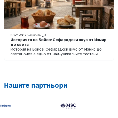
30-11-2025
Дикили_B
Историята на Бойоз: Сефарадски вкус от Измир
до света
История на Бойоз: Сефарадски вкус от Измир до
светаБойоз е едно от най-уникалните тестени
изделия в Турция. Но той е не само вкус, а и н...
Нашите партньори