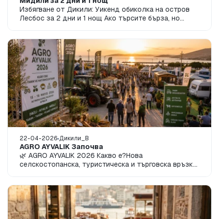
Мидили за 2 дни и 1 нощ
Избягване от Дикили: Уикенд обиколка на остров
Лесбос за 2 дни и 1 нощ Ако търсите бърза, но
пълна с преживявания кратка почивка с пас...
22-04-2026
Дикили_B
AGRO AYVALIK Започва
🌿 AGRO AYVALIK 2026 Какво е?Нова
селскостопанска, туристическа и търговска връзка
между Дикили, Айвалък и МидилиВ района на
Егейско мор...