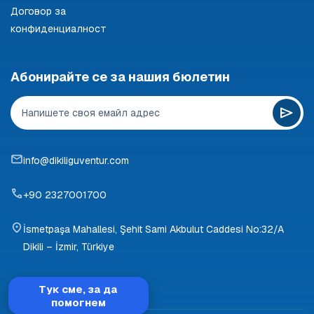
Договор за
конфиденциалност
Абонирайте се за нашия бюлетин
info@dikiliguventur.com
+90 2327001700
İsmetpaşa Mahallesi, Şehit Sami Akbulut Caddesi No:32/A
Dikili – İzmir, Türkiye
Тук сме, за да
помогнем