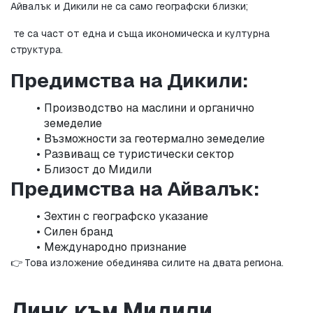
Айвалък и Дикили не са само географски близки;
 те са част от една и съща икономическа и културна 
структура.
Предимства на Дикили:
Производство на маслини и органично 
земеделие
Възможности за геотермално земеделие
Развиващ се туристически сектор
Близост до Мидили
Предимства на Айвалък:
Зехтин с географско указание
Силен бранд
Международно признание
👉 Това изложение обединява силите на двата региона.
Линк към Мидили 