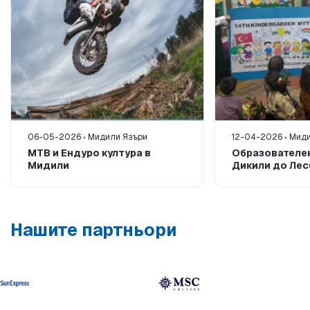
06-05-2026
Мидили Язъри
12-04-2026
Миди
MTB и Ендуро култура в
Образователен
Мидили
Дикили до Лес
Нашите партньори