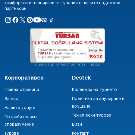
комфортни и планирани пътувания с нашите надеждни
партньори.
18232
GÜVEN TUR SEYAHAT ACENTESİ - 18232
Корпоративен
Destek
Главна страница
Календар на турнето
За нас
Политика за анулиране и
връщане
Нашите услуги
Технически турове
Потребителско
споразумение
Визи
Турове
Контакт