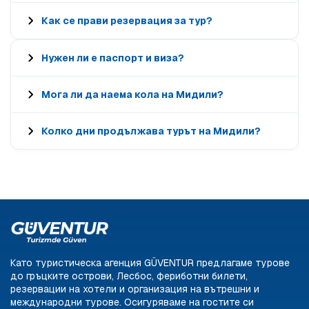
Как се прави резервация за тур?
Нужен ли е паспорт и виза?
Мога ли да наема кола на Мидили?
Колко дни продължава турът на Мидили?
Като туристическа агенция GÜVENTUR предлагаме турове
до гръцките острови, Лесбос, фериботни билети,
резервации на хотели и организация на вътрешни и
международни турове. Осигуряваме на гостите си