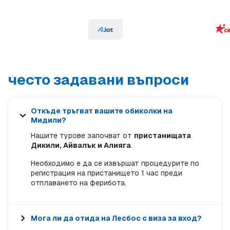
често задавани въпроси
Откъде тръгват вашите обиколки на
Мидили?
Нашите турове започват от
пристанищата
Дикили, Айвалък и Алияга
.
Необходимо е да се извършат процедурите по
регистрация на пристанището 1 час преди
отплаването на ферибота.
Мога ли да отида на Лесбос с виза за вход?