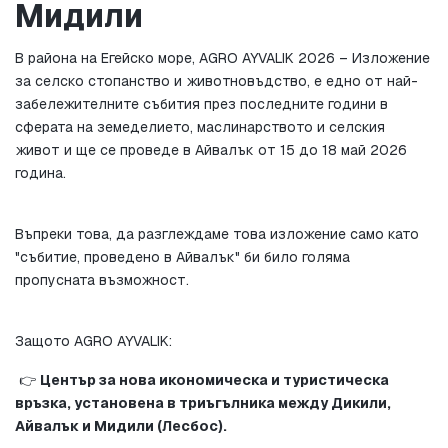
Мидили
В района на Егейско море, AGRO AYVALIK 2026 – Изложение 
за селско стопанство и животновъдство, е едно от най-
забележителните събития през последните години в 
сферата на земеделието, маслинарството и селския 
живот и ще се проведе в Айвалък от 15 до 18 май 2026 
година.
Въпреки това, да разглеждаме това изложение само като 
"събитие, проведено в Айвалък" би било голяма 
пропусната възможност.
Защото AGRO AYVALIK:
 👉 
Център за нова икономическа и туристическа 
връзка, установена в триъгълника между Дикили, 
Айвалък и Мидили (Лесбос).