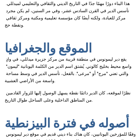
هذا البناء دورًا مهمًا جدًا في التاريخ الديني والثقافي والتعليمي لميدللي. 
تأسس الدير في القرن السادس عشر، وفي مر السنين، لم يكن مجرد 
مركز للعبادة، ولكنه أيضًا كان مؤسسة تعليمية ومكتبة ومركز ثقافي 
ونقطة حج.
الموقع والجغرافيا
يقع دير ليمونوس في منطقة قريبة من مركز جزيرة ميدللي، في وادٍ 
واسع محيط بخليج كالوني. يُشتق اسم الدير من الكلمة اليونانية "ليمون" 
والتي تعني "مرج" أو "مرعى". بالفعل، تأسس الدير في وسط مساحة 
واسعة من الأراضي العشبية.
نظرًا لموقعه، كان الدير دائمًا نقطة يسهل الوصول إليها للزوار القادمين 
من المناطق الداخلية وعلى الساحل طوال التاريخ.
أصوله في فترة البيزنطية
وفقًا للمؤرخين اليونانيين، كان هناك بناء ديني قديم في موقع دير ليمونوس 