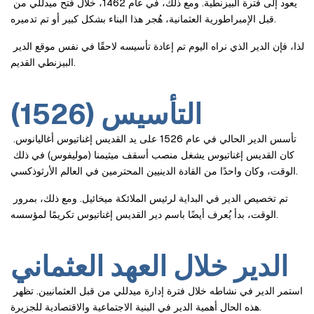
يعود إلى فترة البيزنطية. ومع ذلك، في عام 1462، خلال فتح ميدللي من 
قبل الإمبراطورية العثمانية، هُجر هذا البناء بشكل كبير أو تم تدميره.
لذا، فإن الدير الذي نراه اليوم تم إعادة تأسيسه لاحقًا في نفس موقع الدير 
البيزنطي القديم.
التأسيس (1526)
تأسس الدير الحالي في عام 1526 على يد القديس إغناتيوس أغاليانوس. 
كان القديس إغناتيوس يشغل منصب أسقف ميثيمنا (موليفوس) في ذلك 
الوقت، وكان واحدًا من القادة الدينيين المحترمين في العالم الأرثوذكسي.
تم تخصيص الدير في البداية لرئيس الملائكة ميخائيل. ومع ذلك، بمرور 
الوقت، بدأ يُعرف أيضًا باسم دير القديس إغناتيوس تكريمًا لمؤسسه.
الدير خلال العهد العثماني
استمر الدير في نشاطه خلال فترة إدارة ميدللي من قبل العثمانيين. تظهر 
هذه الحال أهمية الدير في البنية الاجتماعية والاقتصادية للجزيرة.