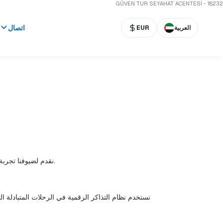
GÜVEN TUR SEYAHAT ACENTESİ - 18232
اتصال
العربية
EUR
نحن في غuvenTour نقدم لضيوفنا تجربة سفر آمنة وسريعة وسهلة على خط ديكيلي – ميدلي. تم تصميم جميع خدماتنا بناءً على فهم يركز على رضا الضيوف.