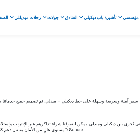
مؤسسي
تأشيرة باب ديكيلي
الفنادق
جولات
رحلات ميديللي
الصفح
الخاص بنا، المدعوم من GarantiPOS و İyzico و PayTR، مستوى عالٍ من الأمان بفضل دعم 3D Secure.