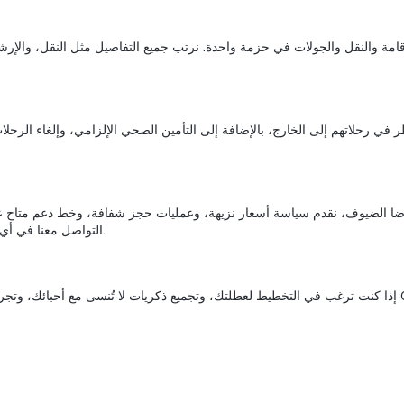
التواصل معنا في أي وقت عبر خط الدعم على واتساب: +90 532 375 70 84.