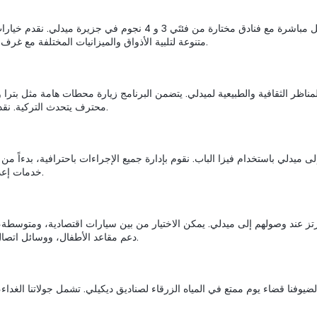
نعمل مباشرة مع فنادق مختارة من فئتَي 3 و 4 نجوم في جزيرة ميدلي. نق
متنوعة لتلبية الأذواق والميزانيات المختلفة مع غرف مطلة على البحر، وفنادق بوتيك، ونظام الإقامة مع الإفطار.
محترف يتحدث التركية. نقدم أيضاً إمكانية إنشاء مسارات خاصة حسب طلب الضيوف.
خدمات إعداد الأوراق، جدول المواعيد، وتنظيم الملفات للفيزا الشنغن.
دعم مقاعد الأطفال، ووسائل اتصال باللغة التركية، مما يجعل تنقل ضيوفنا في الجزيرة سلساً.