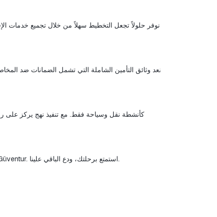
إذا كنت ترغب في التخطيط لعطلتك، وتجميع ذكريات لا تُنسى مع أحبائك، وتجربة منظمة بشكل احترافي، فإننا ندعوك للتعرف على جودة Güventur. استمتع برحلتك، ودع الباقي علينا.