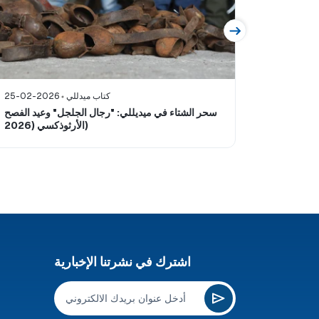
30-11-20
كتاب ميدللي
25-02-2026
ة في ميدلي
سحر الشتاء في ميديللي: "رجال الجلجل" وعيد الفصح
الأرثوذكسي (2026)
اشترك في نشرتنا الإخبارية