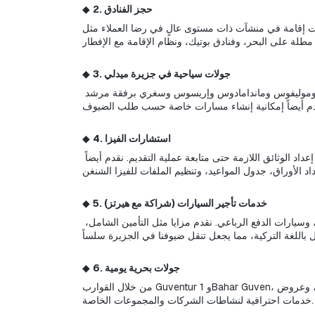
2. حجز الفنادق
◆ 
دم خيارات إقامة في منشآت ذات مستوى عالٍ في رضا العملاء مثل Lesvion و Blue Sea و Molivos View. نقدم حلولاً 
3. جولات سياحية في جزيرة ميدلي
◆ 
نقدم جولات يومية وجولات متعددة الأيام تجمع ضيوفنا مع المناظر الثقافية والطبيعية لميدلي. يتضمن البرنامج زيارة محطات هامة مثل بترا وموليفوس وماندامادوس وإريسوس وسغري برفقة مرشد 
4. استشارات الفيزا
◆ 
نقدم الدعم لضيوفنا خلال جميع مراحل عملية الفيزا للعبور إلى ميدلي باستخدام فيزا الباب. نقوم بإدارة جميع الإجراءات باحترافية، بدءاً من إعداد الوثائق اللازمة حتى متابعة عملية التقديم. نقدم أيضاً 
5. خدمات تأجير السيارات (شراكة مع هيرتز)
◆ 
نقدم لضيوفنا خدمة تأجير سيارات موثوقة بالتعاون مع هيرتز عند وصولهم إلى ميدلي. يمكن الاختيار من بين سيارات اقتصادية، ومتوسطة، وسيارات الدفع الرباعي. نقدم مزايا مثل التأمين الشامل، 
6. جولات بحرية يومية
◆ 
من خلال القوارب Guventur 1 وBahar Guven، نقدم جولات يومية تتيح لضيوفنا قضاء يوم ممتع في المياه الزرقاء لصناديق ديكيلي. تشمل جولاتنا الغداء، وعروض DJ، وأنشطة مسلية. نقدم أيضًا 
خدمات احترافية لنشاطات الشركات والمجموعات الخاصة.