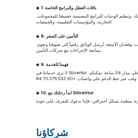
7. باقات العطل والبرامج الخاصة
◆ 
نوفر حلولاً تجعل التخطيط سهلاً من خلال تجميع خدمات الإقامة والنقل والجولات في حزمة واحدة. نرتب جميع التفاصيل مثل النقل، والإرشاد، وتنظيم الوجبات للبرامج المصممة خصيصًا للمجموعات 
التجارية، والمؤسسات التعليمية، والجمعيات.
8. التأمين على السفر
◆ 
نعد وثائق التأمين الشاملة التي تشمل الضمانات ضد المخاطر في رحلاتهم إلى الخارج، بالإضافة إلى التأمين الصحي الإلزامي، وإلغاء الرحلات، وفقدان الأمتعة. تُرسل الوثائق رقمياً إلى ضيوفنا ونقوم 
بمتابعة الإجراءات مع شركات التأمين.
9. فهمنا للخدمة
◆ 
لا نرى خدماتنا في Güventur كأنشطة نقل وسياحة فقط. مع تنفيذ نهج يركز على رضا الضيوف، نقدم سياسة أسعار نزيهة، وعمليات حجز شفافة، وخط دعم متاح على مدار 24 ساعة. يمكنكم 
10. ابدأ رحلتك مع Güventur
◆ 
شركاؤنا