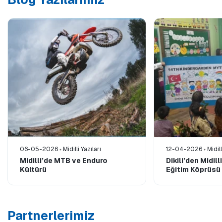
06-05-2026
Midilli Yazıları
12-04-2026
Midill
Midilli’de MTB ve Enduro
Dikili’den Midil
Kültürü
Eğitim Köprüsü
Partnerlerimiz