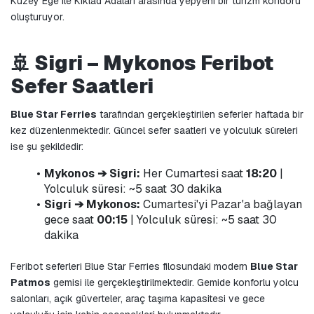
Kuzey Ege ile Kiklad Adaları arasında yepyeni bir turizm koridoru 
oluşturuyor.
🚢 Sigri – Mykonos Feribot 
Sefer Saatleri
Blue Star Ferries
 tarafından gerçekleştirilen seferler haftada bir 
kez düzenlenmektedir. Güncel sefer saatleri ve yolculuk süreleri 
ise şu şekildedir:
Mykonos ➔ Sigri:
 Her Cumartesi saat 
18:20
 | 
Yolculuk süresi: ~5 saat 30 dakika
Sigri ➔ Mykonos:
 Cumartesi'yi Pazar'a bağlayan 
gece saat 
00:15
 | 
Yolculuk süresi: ~5 saat 30 
dakika
Feribot seferleri Blue Star Ferries filosundaki modern 
Blue Star 
Patmos
 gemisi ile gerçekleştirilmektedir. Gemide konforlu yolcu 
salonları, açık güverteler, araç taşıma kapasitesi ve gece 