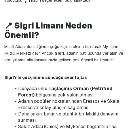
yolculuğu için kabin seçenekleri bulunmaktadır.
📍 Sigri Limanı Neden 
Önemli?
Midilli Adası denildiğinde çoğu kişinin aklına ilk olarak Mytilene 
(Midilli Merkez) gelir. Ancak 
Sigri
, adanın batı ucunda yer alan ve 
son yıllarda altyapısıyla hızla gelişen çok önemli bir limandır.
Sigri'nin gezginlere sunduğu avantajlar:
Dünyaca ünlü 
Taşlaşmış Orman (Petrified 
Forest)
 bölgesine çok yakın olması,
Adanın popüler noktalarından Eressos ve Skala 
Eressos'a kolay ulaşım sağlaması,
Daha sakin, bakir ve otantik bir Midilli deneyimi 
sunması,
Sakız Adası (Chios) ve Mykonos bağlantılarına 