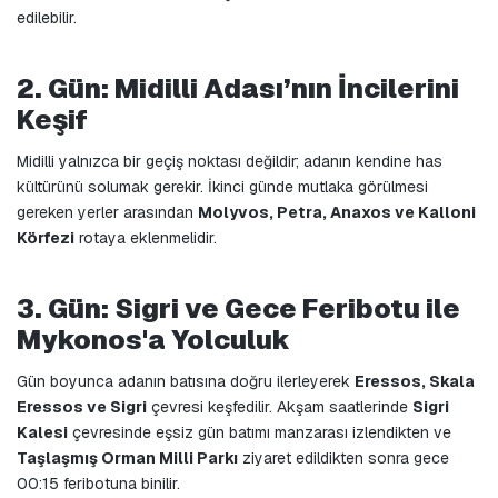
edilebilir.
2. Gün: Midilli Adası’nın İncilerini 
Keşif
Midilli yalnızca bir geçiş noktası değildir; adanın kendine has 
kültürünü solumak gerekir. İkinci günde mutlaka görülmesi 
gereken yerler arasından 
Molyvos, Petra, Anaxos ve Kalloni 
Körfezi
 rotaya eklenmelidir.
3. Gün: Sigri ve Gece Feribotu ile 
Mykonos'a Yolculuk
Gün boyunca adanın batısına doğru ilerleyerek 
Eressos, Skala 
Eressos ve Sigri
 çevresi keşfedilir. Akşam saatlerinde 
Sigri 
Kalesi
 çevresinde eşsiz gün batımı manzarası izlendikten ve 
Taşlaşmış Orman Milli Parkı
 ziyaret edildikten sonra gece 
00:15 feribotuna binilir.