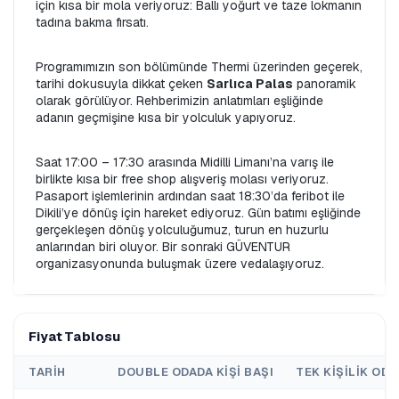
için kısa bir mola veriyoruz: Ballı yoğurt ve taze lokmanın 
tadına bakma fırsatı.
Programımızın son bölümünde Thermi üzerinden geçerek, 
tarihi dokusuyla dikkat çeken 
Sarlıca Palas
 panoramik 
olarak görülüyor. Rehberimizin anlatımları eşliğinde 
adanın geçmişine kısa bir yolculuk yapıyoruz.
Saat 17:00 – 17:30 arasında Midilli Limanı’na varış ile 
birlikte kısa bir free shop alışveriş molası veriyoruz. 
Pasaport işlemlerinin ardından saat 18:30’da feribot ile 
Dikili’ye dönüş için hareket ediyoruz. Gün batımı eşliğinde 
gerçekleşen dönüş yolculuğumuz, turun en huzurlu 
anlarından biri oluyor. Bir sonraki GÜVENTUR 
organizasyonunda buluşmak üzere vedalaşıyoruz.
Fiyat Tablosu
TARIH
DOUBLE ODADA KIŞI BAŞI
TEK KIŞILIK ODA