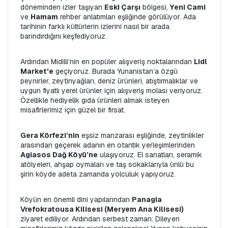
döneminden izler taşıyan 
Eski Çarşı
 bölgesi, 
Yeni Cami
ve 
Hamam
 rehber anlatımları eşliğinde görülüyor. Ada 
tarihinin farklı kültürlerin izlerini nasıl bir arada 
barındırdığını keşfediyoruz.
Ardından Midilli’nin en popüler alışveriş noktalarından 
Lidl 
Market'e
 geçiyoruz. Burada Yunanistan’a özgü 
peynirler, zeytinyağları, deniz ürünleri, atıştırmalıklar ve 
uygun fiyatlı yerel ürünler için alışveriş molası veriyoruz. 
Özellikle hediyelik gıda ürünleri almak isteyen 
misafirlerimiz için güzel bir fırsat.
Gera Körfezi’nin
 eşsiz manzarası eşliğinde, zeytinlikler 
arasından geçerek adanın en otantik yerleşimlerinden 
Agiasos Dağ Köyü’ne
 ulaşıyoruz. El sanatları, seramik 
atölyeleri, ahşap oymaları ve taş sokaklarıyla ünlü bu 
şirin köyde adeta zamanda yolculuk yapıyoruz.
Köyün en önemli dini yapılarından 
Panagia 
Vrefokratousa Kilisesi (Meryem Ana Kilisesi)
ziyaret ediliyor. Ardından serbest zaman: Dileyen 