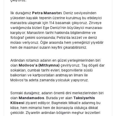
çıkıyoruz.
İlk durağımız 
Petra Manastırı
. Deniz seviyesinden 
yükselen kayalık tepenin üzerine kurulmuş bu etkileyici 
manastıra ulaşmak için 114 basamak çıkıyoruz. Zirveye 
vardığımızda bizleri Ege Denizi’nin büyüleyici manzarası 
karşılıyor. Manastırın tarihi hakkında bilgilendirme ve 
fotoğraf çekimi sonrasında; Petra'da lezzet ve deniz 
molası veriyoruz. Öğle arasında hem yemeğinizi yiyebilir 
hem de masmavi suların keyfini çıkarabilirsiniz.
Ardından rotamızı adanın en güzel yerleşimlerinden biri 
olan 
Molivos’a (Mithymna)
 çeviriyoruz. Taş döşeli dar 
sokakları, cumbalı tarihi evleri, begonvillerle süslü 
balkonları ve kartpostalları aratmayan limanı ile 
Molivos’ta adeta zamanda yolculuk yapıyoruz.
Sonraki durağımız, adanın önemli dini merkezlerinden biri 
olan 
Mandamados
. Burada yer alan 
Taksiyarhis 
Kilisesi
 ziyaret ediliyor. Başmelek Mikail’e adanmış bu 
kilise, hem mimarisi hem de ikonasıyla oldukça dikkat 
çekicidir. Ziyaretin ardından bölgenin meşhur lezzetleri 