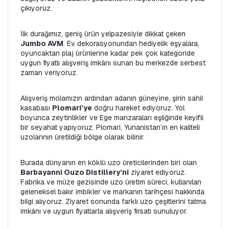
çıkıyoruz.
İlk durağımız, geniş ürün yelpazesiyle dikkat çeken 
Jumbo AVM
. Ev dekorasyonundan hediyelik eşyalara, 
oyuncaktan plaj ürünlerine kadar pek çok kategoride 
uygun fiyatlı alışveriş imkânı sunan bu merkezde serbest 
zaman veriyoruz.
Alışveriş molamızın ardından adanın güneyine, şirin sahil 
kasabası 
Plomari’ye
 doğru hareket ediyoruz. Yol 
boyunca zeytinlikler ve Ege manzaraları eşliğinde keyifli 
bir seyahat yapıyoruz. Plomari, Yunanistan’ın en kaliteli 
uzolarının üretildiği bölge olarak bilinir.
Burada dünyanın en köklü uzo üreticilerinden biri olan 
Barbayanni Ouzo Distillery’ni
 ziyaret ediyoruz. 
Fabrika ve müze gezisinde uzo üretim süreci, kullanılan 
geleneksel bakır imbikler ve markanın tarihçesi hakkında 
bilgi alıyoruz. Ziyaret sonunda farklı uzo çeşitlerini tatma 
imkânı ve uygun fiyatlarla alışveriş fırsatı sunuluyor.