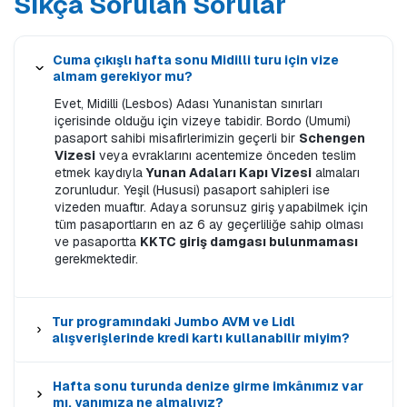
Sıkça Sorulan Sorular
Cuma çıkışlı hafta sonu Midilli turu için vize
almam gerekiyor mu?
Evet, Midilli (Lesbos) Adası Yunanistan sınırları
içerisinde olduğu için vizeye tabidir. Bordo (Umumi)
pasaport sahibi misafirlerimizin geçerli bir
Schengen
Vizesi
veya evraklarını acentemize önceden teslim
etmek kaydıyla
Yunan Adaları Kapı Vizesi
almaları
zorunludur. Yeşil (Hususi) pasaport sahipleri ise
vizeden muaftır. Adaya sorunsuz giriş yapabilmek için
tüm pasaportların en az 6 ay geçerliliğe sahip olması
ve pasaportta
KKTC giriş damgası bulunmaması
gerekmektedir.
Tur programındaki Jumbo AVM ve Lidl
alışverişlerinde kredi kartı kullanabilir miyim?
Hafta sonu turunda denize girme imkânımız var
mı, yanımıza ne almalıyız?