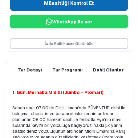
Müsaitliği Kontrol Et
WhatsApp ile sor
İade Politikasını Görüntüle
Tur Detayı
Tur Programı
Dahil Olanlar
D
1. Gün: Merhaba Midilli (Jumbo – Plomari)
Sabah saat 07:00’de Dikili Limanı’nda GÜVENTUR ekibi ile 
buluşma, check-in ve pasaport işlemlerinin ardından 
planlanan 08:00 hareket saati ile feribotla Ege’nin mavi 
sularında keyifli bir yolculuğa başlıyoruz. Yaklaşık yarım 
saatlik deniz yolculuğunun ardından Midilli Limanı’na varış 
sağlıyoruz ve adanın güzelliklerini keşfetmek üzere yola 