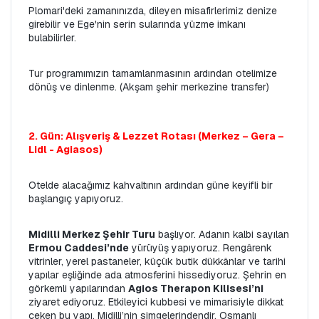
Plomari'deki zamanınızda, dileyen misafirlerimiz denize 
girebilir ve Ege'nin serin sularında yüzme imkanı 
bulabilirler.
Tur programımızın tamamlanmasının ardından otelimize 
dönüş ve dinlenme. 
(Akşam şehir merkezine transfer)
2. Gün: Alışveriş & Lezzet Rotası (Merkez – Gera – 
Lidl - Agiasos)
Otelde alacağımız kahvaltının ardından güne keyifli bir 
başlangıç yapıyoruz.
Midilli Merkez Şehir Turu
 başlıyor. Adanın kalbi sayılan 
Ermou Caddesi’nde
 yürüyüş yapıyoruz. Rengârenk 
vitrinler, yerel pastaneler, küçük butik dükkânlar ve tarihi 
yapılar eşliğinde ada atmosferini hissediyoruz. Şehrin en 
görkemli yapılarından 
Agios Therapon Kilisesi’ni
ziyaret ediyoruz. Etkileyici kubbesi ve mimarisiyle dikkat 
çeken bu yapı, Midilli’nin simgelerindendir. Osmanlı 