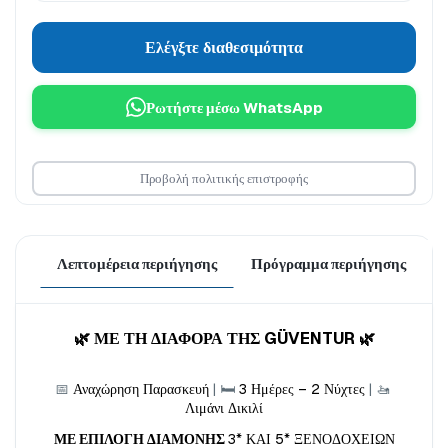
Ελέγξτε διαθεσιμότητα
Ρωτήστε μέσω WhatsApp
Προβολή πολιτικής επιστροφής
Λεπτομέρεια περιήγησης
Πρόγραμμα περιήγησης
Τ
🌿 ΜΕ ΤΗ ΔΙΑΦΟΡΑ ΤΗΣ GÜVENTUR 🌿
📅 
Αναχώρηση Παρασκευή
 | 🛏️ 
3 Ημέρες – 2 Νύχτες
 | 🚤 
Λιμάνι Δικιλί
ΜΕ ΕΠΙΛΟΓΗ ΔΙΑΜΟΝΗΣ 
3* ΚΑΙ 5* ΞΕΝΟΔΟΧΕΙΩΝ