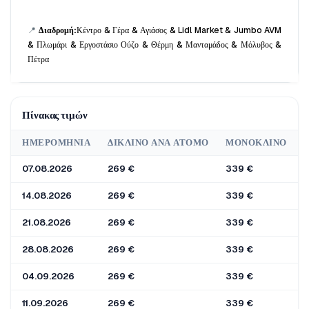
📍
 Διαδρομή:
Κέντρο & Γέρα & Αγιάσος & Lidl Market & Jumbo AVM 
& Πλωμάρι & Εργοστάσιο Ούζο & Θέρμη & Μανταμάδος & Μόλυβος & 
Πέτρα
Πίνακας τιμών
ΗΜΕΡΟΜΗΝΊΑ
ΔΊΚΛΙΝΟ ΑΝΆ ΆΤΟΜΟ
ΜΟΝΌΚΛΙΝΟ
07.08.2026
269 €
339 €
2
14.08.2026
269 €
339 €
2
21.08.2026
269 €
339 €
2
28.08.2026
269 €
339 €
2
04.09.2026
269 €
339 €
2
11.09.2026
269 €
339 €
2