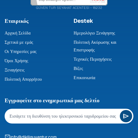
GÜVEN TUR SEYAHAT ACENTESİ - 18232
Εταιρικός
Destek
Αρχική Σελίδα
Ημερολόγιο Ξενάγησης
Σχετικά με εμάς
Πολιτική Ακύρωσης και
Επιστροφής
Οι Υπηρεσίες μας
Τεχνικές Περιηγήσεις
Όροι Χρήσης
Βίζες
Ξεναγήσεις
Επικοινωνία
Πολιτική Απορρήτου
Εγγραφείτε στο ενημερωτικό μας δελτίο
info@dikiliguventur.com