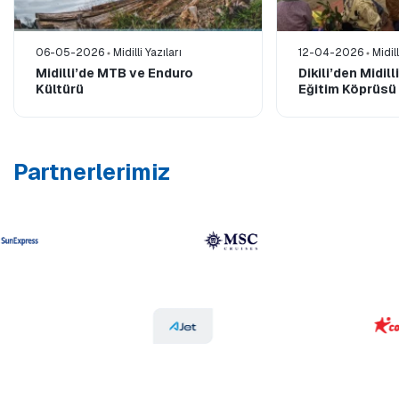
06-05-2026
Midilli Yazıları
12-04-2026
Midill
Midilli’de MTB ve Enduro
Dikili’den Midil
Kültürü
Eğitim Köprüsü
Partnerlerimiz