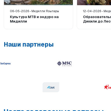
06-05-2026
Мидилли Язылары
12-04-2026
Миди
Культура MTB и эндуро на
Образователь
Мидилли
Дикили до Ле
Наши партнеры