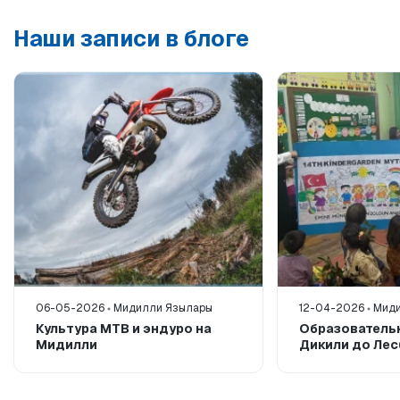
Наши записи в блоге
06-05-2026
Мидилли Язылары
12-04-2026
Миди
Культура MTB и эндуро на
Образователь
Мидилли
Дикили до Ле