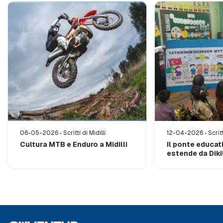
06-05-2026
Scritti di Midilli
12-04-2026
Scritt
Cultura MTB e Enduro a Midilli
Il ponte educat
estende da Diki