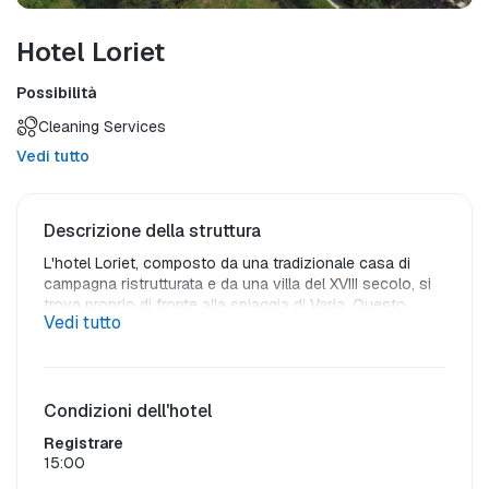
Hotel Loriet
Possibilità
Cleaning Services
Vedi tutto
Descrizione della struttura
L'hotel Loriet, composto da una tradizionale casa di 
campagna ristrutturata e da una villa del XVIII secolo, si 
trova proprio di fronte alla spiaggia di Varia. Questo 
Vedi tutto
magnifico complesso si estende su un'area di 7000 m² 
ed è situato a solo 2 km dalla pittoresca città di Mitilene.
Nelle camere climatizzate dell'hotel, dotate di un balcone 
con vista sul Mar Egeo oppure sui giardini e sulla piscina 
Condizioni dell'hotel
riempita con acqua di mare, è possibile preparare i propri 
Registrare
pasti. Una mini cucina con frigorifero, TV e connessione 
15:00
Wi-Fi gratuita sono standard.