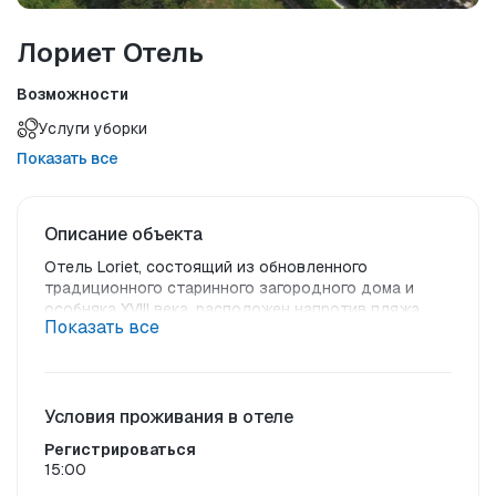
Лориет Отель
Возможности
Услуги уборки
Показать все
Описание объекта
Отель Loriet, состоящий из обновленного 
традиционного старинного загородного дома и 
особняка XVIII века, расположен напротив пляжа 
Показать все
Вариа. Этот великолепный комплекс раскинулся на 
площади 7000 м² и находится всего в 2 км от 
живописного города Мидилени.
В номерах отеля, где вы можете готовить свои 
Условия проживания в отеле
блюда, есть балкон с видом на Эгейское море, сады 
Регистрироваться
и плавательный бассейн с морской водой. Мини-
15:00
кухня с холодильником, телевизор и бесплатный 