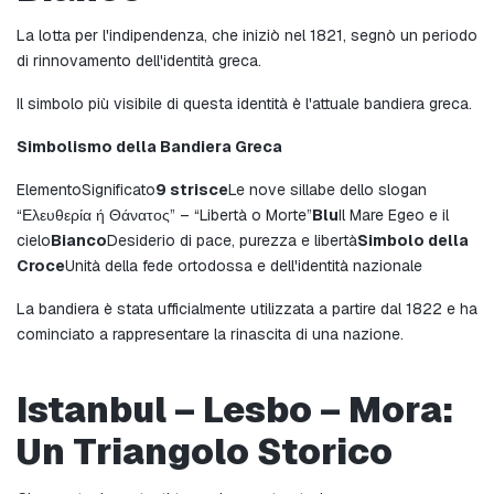
La lotta per l'indipendenza, che iniziò nel 1821, segnò un periodo 
di rinnovamento dell'identità greca.
Il simbolo più visibile di questa identità è l'attuale bandiera greca.
Simbolismo della Bandiera Greca
ElementoSignificato
9 strisce
Le nove sillabe dello slogan 
“Ελευθερία ή Θάνατος” – “Libertà o Morte”
Blu
Il Mare Egeo e il 
cielo
Bianco
Desiderio di pace, purezza e libertà
Simbolo della 
Croce
Unità della fede ortodossa e dell'identità nazionale
La bandiera è stata ufficialmente utilizzata a partire dal 1822 e ha 
cominciato a rappresentare la rinascita di una nazione.
Istanbul – Lesbo – Mora: 
Un Triangolo Storico