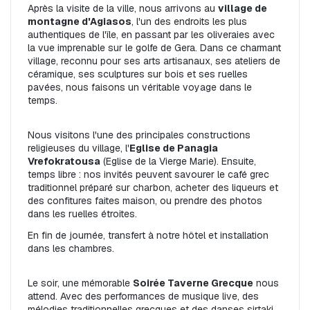
Après la visite de la ville, nous arrivons au 
village de 
montagne d'Agiasos
, l'un des endroits les plus 
authentiques de l'île, en passant par les oliveraies avec 
la vue imprenable sur le golfe de Gera. Dans ce charmant 
village, reconnu pour ses arts artisanaux, ses ateliers de 
céramique, ses sculptures sur bois et ses ruelles 
pavées, nous faisons un véritable voyage dans le 
temps.
Nous visitons l'une des principales constructions 
religieuses du village, l'
Eglise de Panagia 
Vrefokratousa
 (Eglise de la Vierge Marie). Ensuite, 
temps libre : nos invités peuvent savourer le café grec 
traditionnel préparé sur charbon, acheter des liqueurs et 
des confitures faites maison, ou prendre des photos 
dans les ruelles étroites.
En fin de journée, transfert à notre hôtel et installation 
dans les chambres.
Le soir, une mémorable 
Soirée Taverne Grecque
 nous 
attend. Avec des performances de musique live, des 
mélodies traditionnelles grecques et des danses sirtaki, 