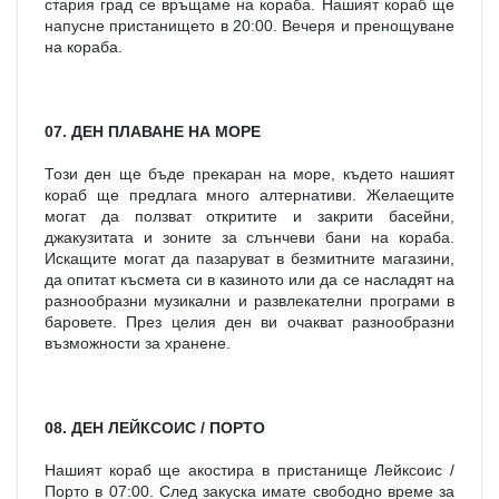
стария град се връщаме на кораба. Нашият кораб ще 
напусне пристанището в 20:00. Вечеря и пренощуване 
на кораба.
07. ДЕН ПЛАВАНЕ НА МОРЕ
Този ден ще бъде прекаран на море, където нашият 
кораб ще предлага много алтернативи. Желаещите 
могат да ползват откритите и закрити басейни, 
джакузитата и зоните за слънчеви бани на кораба. 
Искащите могат да пазаруват в безмитните магазини, 
да опитат късмета си в казиното или да се насладят на 
разнообразни музикални и развлекателни програми в 
баровете. През целия ден ви очакват разнообразни 
възможности за хранене.
08. ДЕН ЛЕЙКСОИС / ПОРТО
Нашият кораб ще акостира в пристанище Лейксоис / 
Порто в 07:00. След закуска имате свободно време за 