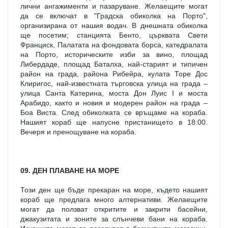
лични ангажименти и пазаруване. Желаещите могат 
да се включат в "Градска обиколка на Порто", 
организирана от нашия водач. В днешната обиколка 
ще посетим; станцията Бенто, църквата Свети 
Франциск, Палатата на фондовата борса, катедралата 
на Порто, историческите изби за вино, площад 
Либердаде, площад Баталха, най-старият и типичен 
район на града, района Рибейра, кулата Торе Дос 
Клиригос, най-известната търговска улица на града – 
улица Санта Катерина, моста Дон Луис I и моста 
Арабидо, както и новия и модерен район на града – 
Боа Виста. След обиколката се връщаме на кораба. 
Нашият кораб ще напусне пристанището в 18:00. 
Вечеря и пренощуване на кораба.
09. ДЕН ПЛАВАНЕ НА МОРЕ
Този ден ще бъде прекаран на море, където нашият 
кораб ще предлага много алтернативи. Желаещите 
могат да ползват откритите и закрити басейни, 
джакузитата и зоните за слънчеви бани на кораба. 