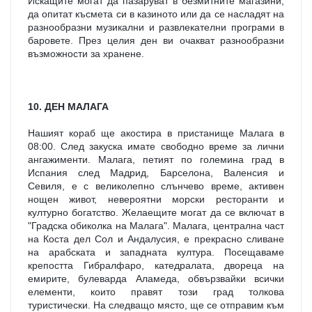
Искащите могат да пазаруват в безмитните магазини, 
да опитат късмета си в казиното или да се насладят на 
разнообразни музикални и развлекателни програми в 
баровете. През целия ден ви очакват разнообразни 
възможности за хранене.
10. ДЕН МАЛАГА
Нашият кораб ще акостира в пристанище Малага в 
08:00. След закуска имате свободно време за лични 
ангажименти. Малага, петият по големина град в 
Испания след Мадрид, Барселона, Валенсия и 
Севиля, е с великолепно слънчево време, активен 
нощен живот, невероятни морски ресторанти и 
културно богатство. Желаещите могат да се включат в 
"Градска обиколка на Малага". Малага, централна част 
на Коста дел Сол и Андалусия, е прекрасно сливане 
на арабската и западната култура. Посещаваме 
крепостта Гибралфаро, катедралата, двореца на 
емирите, булеварда Аламеда, обвързвайки всички 
елементи, които правят този град толкова 
туристически. На следващо място, ще се отправим към 