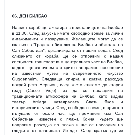
06. ДЕН БИЛБАО
Нашият кораб ще акостира в пристанището на Билбао 
в 11:00. След закуска имате свободно време за лични 
ангажименти и пазаруване. Желаещите могат да се 
включат в "Градска обиколка на Билбао и обиколка на 
Сан Себастиан", организирана от нашия водач. След 
слизането от кораба ще се отправим с нашия 
специален транспорт към централната част на Билбао, 
където ще започнем с открито панорамно посещение 
на известния музей на съвременното изкуство 
Guggenheim. Следваща спирка е кратка разходка 
покрай река Нервион, след което стигаме до стария 
град (Casco Viejo), за да се насладим на 
традиционната атмосфера на Билбао, като видим 
театър Arriaga, катедралата Свети Яков и 
историческите улици. След свободно време, с приятно 
пътуване от около час, ще преминем към Сан 
Себастиан, известен с плажа Конча, където ще 
направим разходка по плажа и ще се насладим на 
гледките от планината Игелдо. След кратък тур из 