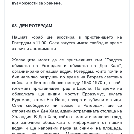
възможности за хранене.
03. ДЕН РОТЕРДАМ
Нашият кораб ще акостира в пристанището на 
Ротердам в 11:00. След закуска имате свободно време 
за лични ангажименти.
Желаещите могат да се присъединят към "Градска 
обиколка на Ротердам и обиколка на Ден Хааг", 
организирана от нашия водач. Ротердам, който почти е 
бил напълно разрушен по време на Втората световна 
война и е бил възобновен между 1950-1970 г., е най-
големият пристанищен град в Европа. По време на 
обиколката ще видим мостът Ерразъмус, кулата 
Еуромаст, хотел Ню Йорк, пазара и кубичните къщи. 
След свободното ни време в Ротердам, ще се 
отправим към Ден Хааг, административната столица на 
Холандия. В Ден Хааг, който е малък и модерен град, 
ще започнем обиколката с информация от нашия 
водач и ще направим пауза за снимки на площада, 
където се намират Международният съд и 