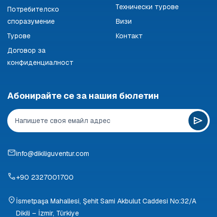
Технически турове
Потребителско
споразумение
Визи
Турове
Контакт
Договор за
конфиденциалност
Абонирайте се за нашия бюлетин
info@dikiliguventur.com
+90 2327001700
İsmetpaşa Mahallesi, Şehit Sami Akbulut Caddesi No:32/A
Dikili – İzmir, Türkiye