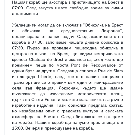
Нашият кораб ще акостира в пристанището на Брест в 
07:00. След закуска имате свободно време за лични 
ангажименти.
Желаещите могат да се включат в "Обиколка на Брест 
и обиколка на средновековния Локронан", 
организирана от нашия водач. След акостирането на 
кораба в 07:00, започваме нашата дневна обиколка в 
07:30. Първо ще проведем пешеходна обиколка в 
централната част на Брест, ще видим историческата 
крепост Château de Brest и околността, след което ще 
преминем пеша по моста Pont de Recouvrance от 
едния бряг на другия. Следваща спирка е Rue de Siam 
и площада Liberté, след което с нашия специален 
транспорт ще се отправим към един от най-красивите 
села във Франция, Локронан, където ще имаме 
възможност да изследваме историческата площ, 
църквата Свети Ронан и малките магазинчета за ръчно 
изработени изделия. Тази обиколка предлага кратък, 
но незабравим опит с градската култура и селската 
атмосфера на Бретан. След обиколката се връщаме 
на кораба. Нашият кораб ще напусне пристанището в 
15:00. Вечеря и пренощуване на кораба.