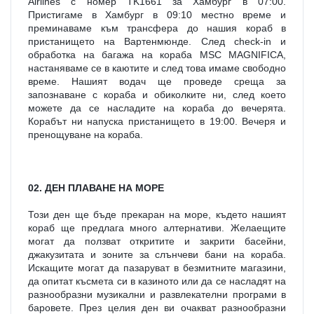
Airlines с номер TK1661 за Хамбург в 07:00. 
Пристигаме в Хамбург в 09:10 местно време и 
преминаваме към трансфера до нашия кораб в 
пристанището на Вартенмюнде. След check-in и 
обработка на багажа на кораба MSC MAGNIFICA, 
настаняваме се в каютите и след това имаме свободно 
време. Нашият водач ще проведе среща за 
запознаване с кораба и обиколките ни, след което 
можете да се насладите на кораба до вечерята. 
Корабът ни напуска пристанището в 19:00. Вечеря и 
пренощуване на кораба.
02. ДЕН ПЛАВАНЕ НА МОРЕ
Този ден ще бъде прекаран на море, където нашият 
кораб ще предлага много алтернативи. Желаещите 
могат да ползват откритите и закрити басейни, 
джакузитата и зоните за слънчеви бани на кораба. 
Искащите могат да пазаруват в безмитните магазини, 
да опитат късмета си в казиното или да се насладят на 
разнообразни музикални и развлекателни програми в 
баровете. През целия ден ви очакват разнообразни 