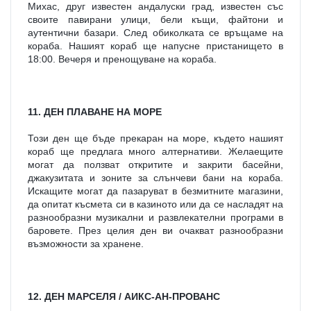
Михас, друг известен андалуски град, известен със 
своите павирани улици, бели къщи, файтони и 
аутентични базари. След обиколката се връщаме на 
кораба. Нашият кораб ще напусне пристанището в 
18:00. Вечеря и пренощуване на кораба.
11. ДЕН ПЛАВАНЕ НА МОРЕ
Този ден ще бъде прекаран на море, където нашият 
кораб ще предлага много алтернативи. Желаещите 
могат да ползват откритите и закрити басейни, 
джакузитата и зоните за слънчеви бани на кораба. 
Искащите могат да пазаруват в безмитните магазини, 
да опитат късмета си в казиното или да се насладят на 
разнообразни музикални и развлекателни програми в 
баровете. През целия ден ви очакват разнообразни 
възможности за хранене.
12. ДЕН МАРСЕЛЯ / АИКС-АН-ПРОВАНС