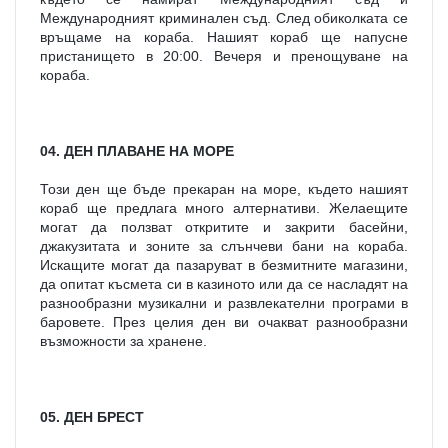
Международният криминален съд. След обиколката се 
връщаме на кораба. Нашият кораб ще напусне 
пристанището в 20:00. Вечеря и пренощуване на 
кораба.
04. ДЕН ПЛАВАНЕ НА МОРЕ
Този ден ще бъде прекаран на море, където нашият 
кораб ще предлага много алтернативи. Желаещите 
могат да ползват откритите и закрити басейни, 
джакузитата и зоните за слънчеви бани на кораба. 
Искащите могат да пазаруват в безмитните магазини, 
да опитат късмета си в казиното или да се насладят на 
разнообразни музикални и развлекателни програми в 
баровете. През целия ден ви очакват разнообразни 
възможности за хранене.
05. ДЕН БРЕСТ