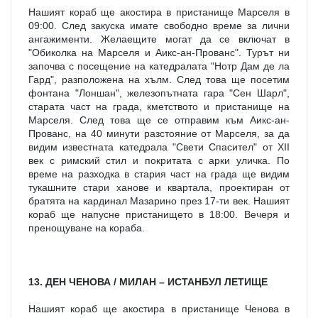
Нашият кораб ще акостира в пристанище Марселя в 
09:00. След закуска имате свободно време за лични 
ангажименти. Желаещите могат да се включат в 
"Обиколка на Марселя и Аикс-ан-Прованс". Турът ни 
започва с посещение на катедралата "Нотр Дам де ла 
Гард", разположена на хълм. След това ще посетим 
фонтана "Лоншан", железопътната гара "Сен Шарл", 
старата част на града, кметството и пристанище на 
Марселя. След това ще се отправим към Аикс-ан-
Прованс, на 40 минути разстояние от Марселя, за да 
видим известната катедрала "Свети Спасител" от XII 
век с римский стил и покритата с арки уличка. По 
време на разходка в стария част на града ще видим 
тукашните стари ханове и квартала, проектиран от 
братята на кардинал Мазарино през 17-ти век. Нашият 
кораб ще напусне пристанището в 18:00. Вечеря и 
пренощуване на кораба.
13. ДЕН ЧЕНОВА / МИЛАН – ИСТАНБУЛ ЛЕТИЩЕ
Нашият кораб ще акостира в пристанище Ченова в 