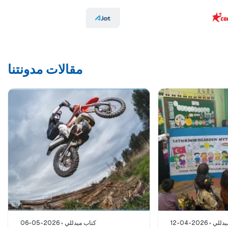
مقالات مدونتنا
يدللي
12-04-2026
كتاب ميدللي
06-05-2026