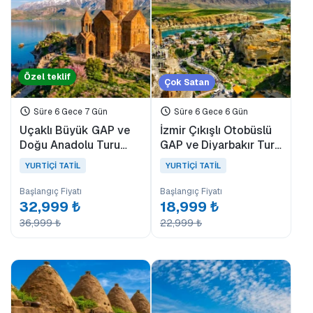
KİRALIK ARAÇ
GÜNÜBİRLİK
TEKNE TURU
FERİBOT BİLET
Özel teklif
Çok Satan
Aliağa
Dikili
Süre 6 Gece 7 Gün
Süre 6 Gece 6 Gün
Ayvalık
Uçaklı Büyük GAP ve
İzmir Çıkışlı Otobüslü
Doğu Anadolu Turu
GAP ve Diyarbakır Turu
YURTİÇİ TATİL
(Ara Tatil Özel)
(6 Gün 6 Gece)
YURTDIŞI TATİL
YURTİÇİ TATİL
YURTİÇİ TATİL
Başlangıç Fiyatı
Başlangıç Fiyatı
32,999 ₺
18,999 ₺
36,999 ₺
22,999 ₺