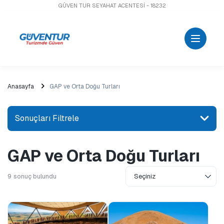
GÜVEN TUR SEYAHAT ACENTESİ - 18232
Anasayfa
GAP ve Orta Doğu Turları
Sonuçları Filtrele
GAP ve Orta Doğu Turları
Bir yer veya aktivite arayın
9
sonuç bulundu
Keşfet