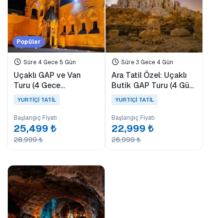
Popüler
Süre 4 Gece 5 Gün
Süre 3 Gece 4 Gün
Uçaklı GAP ve Van
Ara Tatil Özel: Uçaklı
Turu (4 Gece
Butik GAP Turu (4 Gün
Konaklamalı)
- 3 Gece)
YURTİÇİ TATİL
YURTİÇİ TATİL
Başlangıç Fiyatı
Başlangıç Fiyatı
25,499 ₺
22,999 ₺
28,999 ₺
26,999 ₺