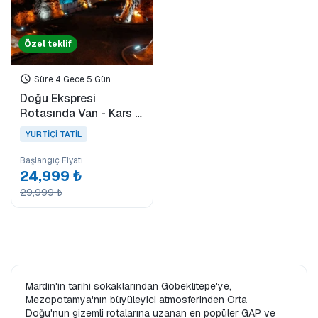
Özel teklif
Süre 4 Gece 5 Gün
Doğu Ekspresi
Rotasında Van - Kars -
Erzurum Turu (Ara Tatil
YURTİÇİ TATİL
Özel)
Başlangıç Fiyatı
24,999 ₺
29,999 ₺
Mardin'in tarihi sokaklarından Göbeklitepe'ye,
Mezopotamya'nın büyüleyici atmosferinden Orta
Doğu'nun gizemli rotalarına uzanan en popüler GAP ve