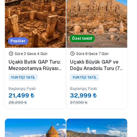
Fiyat Aralığı
0EUR
3471 EUR +
Özel teklif
Popüler
Süre 3 Gece 4 Gün
Süre 6 Gece 7 Gün
Tur Süresi
Uçaklı Butik GAP Turu:
Uçaklı Büyük GAP ve
Mezopotamya Rüyası
Doğu Anadolu Turu (7
1 Gün
(4 Gün - 3 Gece)
Gün - 6 Gece)
1 Gece 2 Gün
YURTİÇİ TATİL
YURTİÇİ TATİL
2 Gece 3 Gün
Başlangıç Fiyatı
Başlangıç Fiyatı
3 Gece 4 Gün
21,499 ₺
32,999 ₺
26,299 ₺
37,999 ₺
Etiketler
Akçay
BALKAN TURLARI
Midilli