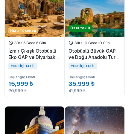
Özel teklif
Hızlı Tükenen
Süre 6 Gece 6 Gün
Süre 10 Gece 10 Gün
İzmir Çıkışlı Otobüslü
Otobüslü Büyük GAP
Eko GAP ve Diyarbakır
ve Doğu Anadolu Turu
Turu (6 Gün)
(9 Gece Konaklamalı)
YURTİÇİ TATİL
YURTİÇİ TATİL
Başlangıç Fiyatı
Başlangıç Fiyatı
15,999 ₺
35,999 ₺
20,999 ₺
41,999 ₺